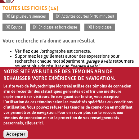
TOUTES LES FICHES (14)
(X) En plusieurs séances
(X) Activités courtes (< 30 minutes)
(X) Équipe
(X) En classe et hors classe
(X) Hors classe
Votre recherche n'a donné aucun résultat
Vérifiez que l'orthographe est correcte.
Supprimez les guillemets autour des expressions pour
rechercher chaque mot séparément.
garage à vélo
retournera
souvent plus de résultat que
"garage à vélo"
.
NOTRE SITE WEB UTILISE DES TÉMOINS AFIN DE
Envisagez d'élargir votre recherche avec
OR
.
garage OR vélo
retournera souvent plus de résultat que
garage à vélo
.
REHAUSSER VOTRE EXPÉRIENCE DE NAVIGATION.
Le site web de Polytechnique Montréal utilise des témoins de connexion
afin de recueillir des statistiques générales et offrir une meilleure
expérience à ses visiteurs. En naviguant sur le site, vous acceptez
l’utilisation de ces témoins selon les modalités spécifiées aux conditions
d’utilisation. Vous pouvez refuser les témoins de connexion en modifiant
vos paramètres de navigation. Pour en savoir plus sur le recours aux
témoins de connexion et sur la protection de vos renseignements
personnels,
cliquez ici
.
Avis de confidentialité et conditions d’utilisation
Accepter