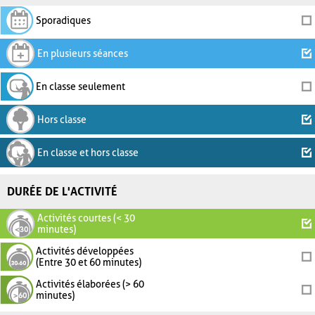
Sporadiques
En plusieurs séances
En classe seulement
Hors classe
En classe et hors classe
DURÉE DE L'ACTIVITÉ
Activités courtes (< 30
minutes)
Activités développées
(Entre 30 et 60 minutes)
Activités élaborées (> 60
minutes)