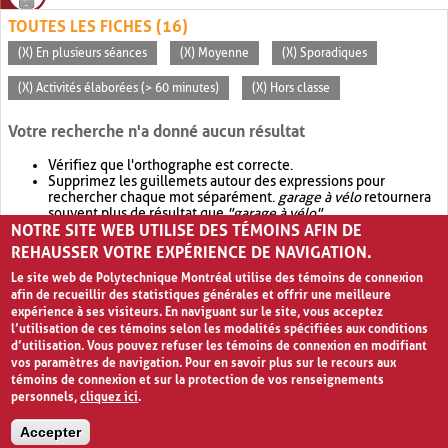
TOUTES LES FICHES (16)
(X) En plusieurs séances
(X) Moyenne
(X) Sporadiques
(X) Activités élaborées (> 60 minutes)
(X) Hors classe
Votre recherche n'a donné aucun résultat
Vérifiez que l'orthographe est correcte.
Supprimez les guillemets autour des expressions pour
rechercher chaque mot séparément.
garage à vélo
retournera
souvent plus de résultat que
"garage à vélo"
.
NOTRE SITE WEB UTILISE DES TÉMOINS AFIN DE
Envisagez d'élargir votre recherche avec
OR
.
garage OR vélo
retournera souvent plus de résultat que
garage à vélo
.
REHAUSSER VOTRE EXPÉRIENCE DE NAVIGATION.
Le site web de Polytechnique Montréal utilise des témoins de connexion
afin de recueillir des statistiques générales et offrir une meilleure
expérience à ses visiteurs. En naviguant sur le site, vous acceptez
l’utilisation de ces témoins selon les modalités spécifiées aux conditions
d’utilisation. Vous pouvez refuser les témoins de connexion en modifiant
vos paramètres de navigation. Pour en savoir plus sur le recours aux
témoins de connexion et sur la protection de vos renseignements
personnels,
cliquez ici
.
Avis de confidentialité et conditions d’utilisation
Accepter