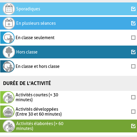
Sporadiques
En plusieurs séances
En classe seulement
Hors classe
En classe et hors classe
DURÉE DE L'ACTIVITÉ
Activités courtes (< 30
minutes)
Activités développées
(Entre 30 et 60 minutes)
Activités élaborées (> 60
minutes)