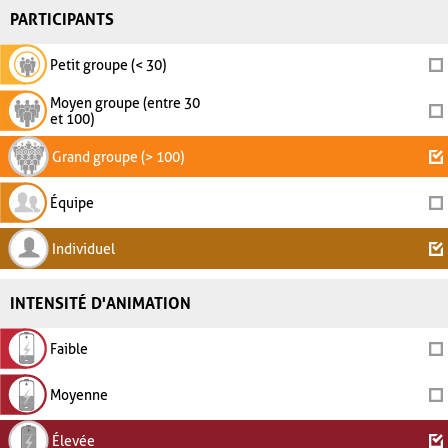
PARTICIPANTS
Petit groupe (< 30)
Moyen groupe (entre 30
et 100)
Grand groupe (> 100)
Équipe
Individuel
INTENSITÉ D'ANIMATION
Faible
Moyenne
Élevée