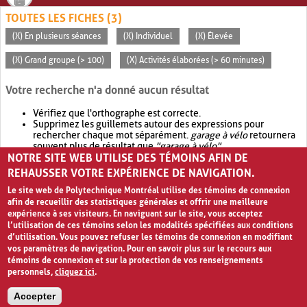
TOUTES LES FICHES (3)
(X) En plusieurs séances
(X) Individuel
(X) Élevée
(X) Grand groupe (> 100)
(X) Activités élaborées (> 60 minutes)
Votre recherche n'a donné aucun résultat
Vérifiez que l'orthographe est correcte.
Supprimez les guillemets autour des expressions pour
rechercher chaque mot séparément.
garage à vélo
retournera
souvent plus de résultat que
"garage à vélo"
.
NOTRE SITE WEB UTILISE DES TÉMOINS AFIN DE
Envisagez d'élargir votre recherche avec
OR
.
garage OR vélo
retournera souvent plus de résultat que
garage à vélo
.
REHAUSSER VOTRE EXPÉRIENCE DE NAVIGATION.
Le site web de Polytechnique Montréal utilise des témoins de connexion
afin de recueillir des statistiques générales et offrir une meilleure
expérience à ses visiteurs. En naviguant sur le site, vous acceptez
l’utilisation de ces témoins selon les modalités spécifiées aux conditions
d’utilisation. Vous pouvez refuser les témoins de connexion en modifiant
vos paramètres de navigation. Pour en savoir plus sur le recours aux
témoins de connexion et sur la protection de vos renseignements
personnels,
cliquez ici
.
Avis de confidentialité et conditions d’utilisation
Accepter