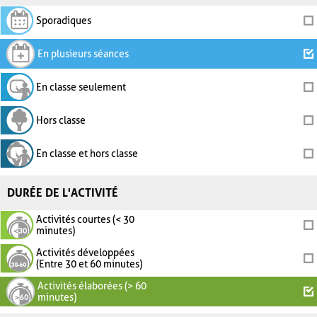
Sporadiques
En plusieurs séances
En classe seulement
Hors classe
En classe et hors classe
DURÉE DE L'ACTIVITÉ
Activités courtes (< 30
minutes)
Activités développées
(Entre 30 et 60 minutes)
Activités élaborées (> 60
minutes)