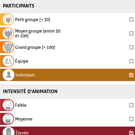
PARTICIPANTS
Petit groupe (< 30)
Moyen groupe (entre 30
et 100)
Grand groupe (> 100)
Équipe
Individuel
INTENSITÉ D'ANIMATION
Faible
Moyenne
Élevée