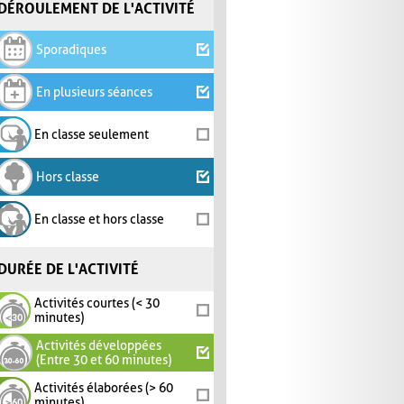
DÉROULEMENT DE L'ACTIVITÉ
Sporadiques
En plusieurs séances
En classe seulement
Hors classe
En classe et hors classe
DURÉE DE L'ACTIVITÉ
Activités courtes (< 30
minutes)
Activités développées
(Entre 30 et 60 minutes)
Activités élaborées (> 60
minutes)