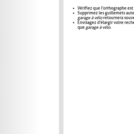
Vérifiez que l'orthographe est
Supprimez les guillemets aut
garage à vélo
retournera souve
Envisagez d'élargir votre rec
que
garage à vélo
.