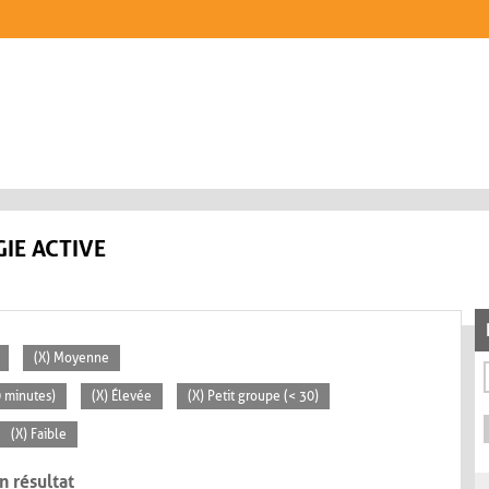
IE ACTIVE
(X) Moyenne
0 minutes)
(X) Élevée
(X) Petit groupe (< 30)
(X) Faible
n résultat