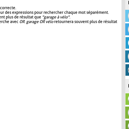
 correcte.
our des expressions pour rechercher chaque mot séparément.
nt plus de résultat que
"garage à vélo"
.
herche avec
OR
.
garage OR vélo
retournera souvent plus de résultat