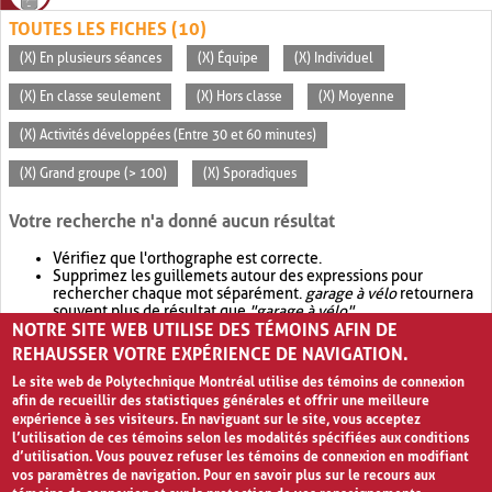
TOUTES LES FICHES (10)
(X) En plusieurs séances
(X) Équipe
(X) Individuel
(X) En classe seulement
(X) Hors classe
(X) Moyenne
(X) Activités développées (Entre 30 et 60 minutes)
(X) Grand groupe (> 100)
(X) Sporadiques
Votre recherche n'a donné aucun résultat
Vérifiez que l'orthographe est correcte.
Supprimez les guillemets autour des expressions pour
rechercher chaque mot séparément.
garage à vélo
retournera
souvent plus de résultat que
"garage à vélo"
.
NOTRE SITE WEB UTILISE DES TÉMOINS AFIN DE
Envisagez d'élargir votre recherche avec
OR
.
garage OR vélo
retournera souvent plus de résultat que
garage à vélo
.
REHAUSSER VOTRE EXPÉRIENCE DE NAVIGATION.
Le site web de Polytechnique Montréal utilise des témoins de connexion
afin de recueillir des statistiques générales et offrir une meilleure
expérience à ses visiteurs. En naviguant sur le site, vous acceptez
l’utilisation de ces témoins selon les modalités spécifiées aux conditions
d’utilisation. Vous pouvez refuser les témoins de connexion en modifiant
vos paramètres de navigation. Pour en savoir plus sur le recours aux