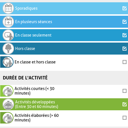
Sporadiques
En plusieurs séances
En classe seulement
Hors classe
En classe et hors classe
DURÉE DE L'ACTIVITÉ
Activités courtes (< 30
minutes)
Activités développées
(Entre 30 et 60 minutes)
Activités élaborées (> 60
minutes)