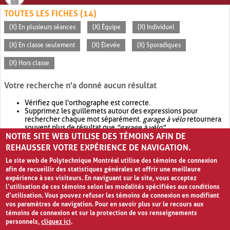
TOUTES LES FICHES (14)
(X) En plusieurs séances
(X) Équipe
(X) Individuel
(X) En classe seulement
(X) Élevée
(X) Sporadiques
(X) Hors classe
Votre recherche n'a donné aucun résultat
Vérifiez que l'orthographe est correcte.
Supprimez les guillemets autour des expressions pour
rechercher chaque mot séparément.
garage à vélo
retournera
souvent plus de résultat que
"garage à vélo"
.
NOTRE SITE WEB UTILISE DES TÉMOINS AFIN DE
Envisagez d'élargir votre recherche avec
OR
.
garage OR vélo
retournera souvent plus de résultat que
garage à vélo
.
REHAUSSER VOTRE EXPÉRIENCE DE NAVIGATION.
Le site web de Polytechnique Montréal utilise des témoins de connexion
afin de recueillir des statistiques générales et offrir une meilleure
expérience à ses visiteurs. En naviguant sur le site, vous acceptez
l’utilisation de ces témoins selon les modalités spécifiées aux conditions
d’utilisation. Vous pouvez refuser les témoins de connexion en modifiant
vos paramètres de navigation. Pour en savoir plus sur le recours aux
témoins de connexion et sur la protection de vos renseignements
personnels,
cliquez ici
.
Avis de confidentialité et conditions d’utilisation