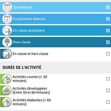
Sporadiques
En plusieurs séances
En classe seulement
Hors classe
En classe et hors classe
DURÉE DE L'ACTIVITÉ
Activités courtes (< 30
minutes)
Activités développées
(Entre 30 et 60 minutes)
Activités élaborées (> 60
minutes)