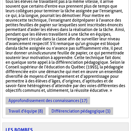
tous les élèves ne travaillent pas à la même vitesse, il arrive
souvent que certains d'entre eux prennent plus de temps que
leurs collègues pour terminer la tâche assignée par l'enseignant,
ce qui, à la longue, pourrait les démotiver. Pour mettre en
œuvre cette technique, l'enseignant doit préparer à l'avance des
petites feuilles de papier sur lesquelles sont inscrits des énoncés
permettant d'aider les élèves dans la réalisation de la tâche. Ainsi,
pendant que les élèves travaillent à une tâche en équipes,
l'enseignant circule dans la classe afin de surveiller leur niveau
d'avancement respectif. S'il remarque qu'un groupe est bloqué
dans la tâche assignée ou n'avance pas suffisamment vite, il peut
leur donner un
Indice
sur
une feuille de papier, ce qui permettra de
soutenir leur motivation à apprendre. Cette technique fait donc
en quelque sorte appel à la différenciation pédagogique. Selon le
Conseil supérieur de l'éducation du Québec (1993), la pédagogie
différenciée est « une démarche qui met en œuvre un ensemble
diversifié de moyens d’enseignement et d’apprentissage pour
permettre à des élèves d’âges, d’origines, d’aptitudes et de
savoir-faire hétérogènes d’atteindre par des voies différentes des
objectifs communs et, ultimement, la réussite éducative. »
Approfondissement des connaissances (17)
Travail d'équipe (8)
Différenciation pédagogique (3)
LES BOMBES