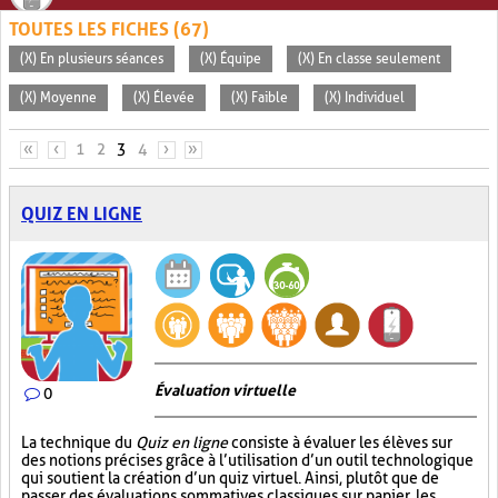
TOUTES LES FICHES (67)
(X) En plusieurs séances
(X) Équipe
(X) En classe seulement
(X) Moyenne
(X) Élevée
(X) Faible
(X) Individuel
PAGES
«
‹
1
2
3
4
›
»
QUIZ EN LIGNE
Évaluation virtuelle
0
La technique du
Quiz en ligne
consiste à évaluer les élèves sur
des notions précises grâce à l’utilisation d’un outil technologique
qui soutient la création d’un quiz virtuel. Ainsi, plutôt que de
passer des évaluations sommatives classiques sur papier, les