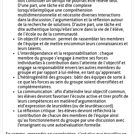
doit constituer un défi qui ne pourrait être relevé seul.
D'une part, une tâche est dite complexe
lorsqu'elle implique une compréhension
multidimensionnelle et nécessite diverses interactions
dans la discussion, l’argumentation et la réflexion autour
de la recherche de solutions. D'autre part, une tâche est
dite authentique lorsqu'elle s’ancre dans la vie de l’élève,
de l’école ou de la communauté.
Un objectif commun : permet de rassembler les membres
de l'équipe et de mettre en commun leurs connaissances et
leurs talents.
L'interdépendance et la responsabilisation : chaque
membre du groupe s’engage à mettre ses forces
individuelles à contribution dans l’atteinte de l’objectif et
engage sa responsabilité envers les autres membres du
groupe et par rapport à lui-même, en tant qu’apprenant.
L'hétérogénéité des groupes : bâtir des équipes de sorte à
ce que les forces au sein du groupe soient diversifiées et
complémentaires.
La communication : afin d'atteindre leur objectif commun,
les élèves devront favoriser l'écoute active et tirer profit de
leurs compétences en matière d’argumentation
et d’expression de leurs idées (ou de leur désaccord).
La réflexion critique : les élèves devront réfléchir à la
contribution de chacun des membres de l'équipe ainsi
qu’au fonctionnement du groupe par une discussion avec
l'enseignant ou une autoévaluation formelle.