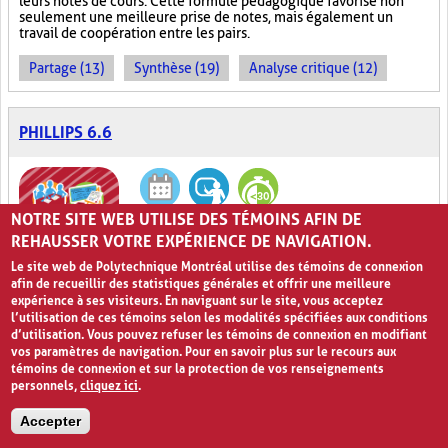
leurs notes de cours. Cette formule pédagogique favorise non
seulement une meilleure prise de notes, mais également un
travail de coopération entre les pairs.
Partage (13)
Synthèse (19)
Analyse critique (12)
PHILLIPS 6.6
NOTRE SITE WEB UTILISE DES TÉMOINS AFIN DE
REHAUSSER VOTRE EXPÉRIENCE DE NAVIGATION.
Le site web de Polytechnique Montréal utilise des témoins de connexion
afin de recueillir des statistiques générales et offrir une meilleure
Six personnes, six minutes!
0
expérience à ses visiteurs. En naviguant sur le site, vous acceptez
l’utilisation de ces témoins selon les modalités spécifiées aux conditions
d’utilisation. Vous pouvez refuser les témoins de connexion en modifiant
La méthode pédagogique
Phillips 6.6
consiste à répartir les élèves
vos paramètres de navigation. Pour en savoir plus sur le recours aux
d’une classe en sous-groupes composés de six personnes. Dans
témoins de connexion et sur la protection de vos renseignements
chaque équipe, un porte-parole est désigné. Six minutes sont
allouées aux équipes afin qu’elles réfléchissent à la question
personnels,
cliquez ici
.
posée par l’enseignant.
Ainsi, chaque personne dispose d’une
minute pour s’exprimer dans sa propre équipe. Une fois cette
Accepter
étape terminée, le droit de parole est accordé aux différents