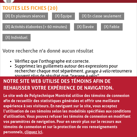
TOUTES LES FICHES (20)
(X) En plusieurs séances
(X) Équipe
(X) En classe seulement
(X) Activités élaborées (> 60 minutes)
(X) Élevée
(X) Faible
(X) Individuel
Votre recherche n'a donné aucun résultat
Vérifiez que l'orthographe est correcte.
Supprimez les guillemets autour des expressions pour
rechercher chaque mot séparément.
garage à vélo
retournera
souvent plus de résultat que
"garage à vélo"
.
NOTRE SITE WEB UTILISE DES TÉMOINS AFIN DE
Envisagez d'élargir votre recherche avec
OR
.
garage OR vélo
retournera souvent plus de résultat que
garage à vélo
.
REHAUSSER VOTRE EXPÉRIENCE DE NAVIGATION.
Le site web de Polytechnique Montréal utilise des témoins de connexion
afin de recueillir des statistiques générales et offrir une meilleure
expérience à ses visiteurs. En naviguant sur le site, vous acceptez
l’utilisation de ces témoins selon les modalités spécifiées aux conditions
d’utilisation. Vous pouvez refuser les témoins de connexion en modifiant
vos paramètres de navigation. Pour en savoir plus sur le recours aux
témoins de connexion et sur la protection de vos renseignements
personnels,
cliquez ici
.
Avis de confidentialité et conditions d’utilisation