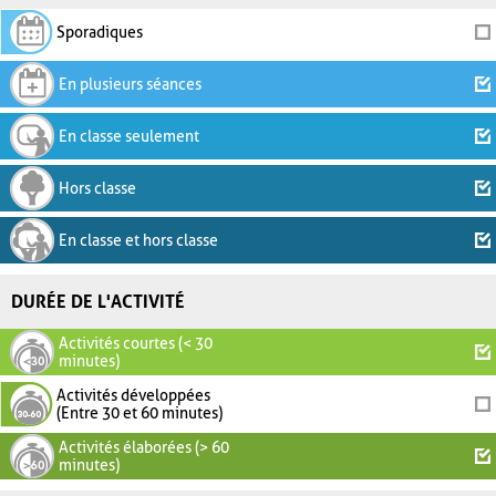
Sporadiques
En plusieurs séances
En classe seulement
Hors classe
En classe et hors classe
DURÉE DE L'ACTIVITÉ
Activités courtes (< 30
minutes)
Activités développées
(Entre 30 et 60 minutes)
Activités élaborées (> 60
minutes)