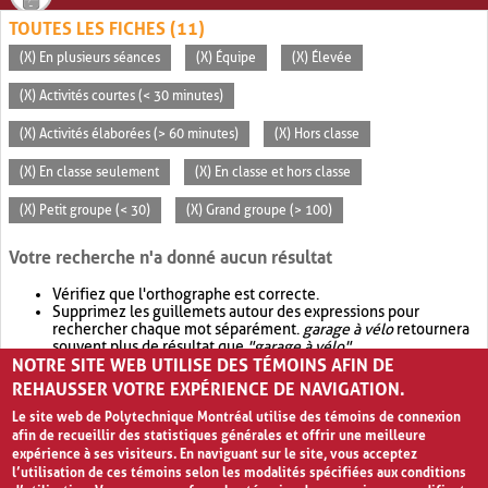
TOUTES LES FICHES (11)
(X) En plusieurs séances
(X) Équipe
(X) Élevée
(X) Activités courtes (< 30 minutes)
(X) Activités élaborées (> 60 minutes)
(X) Hors classe
(X) En classe seulement
(X) En classe et hors classe
(X) Petit groupe (< 30)
(X) Grand groupe (> 100)
Votre recherche n'a donné aucun résultat
Vérifiez que l'orthographe est correcte.
Supprimez les guillemets autour des expressions pour
rechercher chaque mot séparément.
garage à vélo
retournera
souvent plus de résultat que
"garage à vélo"
.
NOTRE SITE WEB UTILISE DES TÉMOINS AFIN DE
Envisagez d'élargir votre recherche avec
OR
.
garage OR vélo
retournera souvent plus de résultat que
garage à vélo
.
REHAUSSER VOTRE EXPÉRIENCE DE NAVIGATION.
Le site web de Polytechnique Montréal utilise des témoins de connexion
afin de recueillir des statistiques générales et offrir une meilleure
expérience à ses visiteurs. En naviguant sur le site, vous acceptez
l’utilisation de ces témoins selon les modalités spécifiées aux conditions