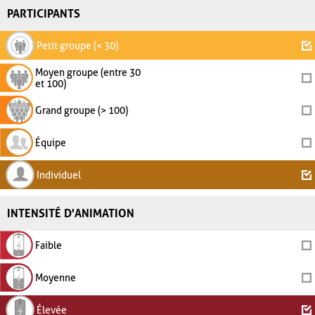
PARTICIPANTS
Petit groupe (< 30)
Moyen groupe (entre 30
et 100)
Grand groupe (> 100)
Équipe
Individuel
INTENSITÉ D'ANIMATION
Faible
Moyenne
Élevée