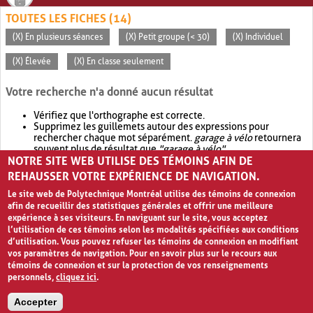
TOUTES LES FICHES (14)
(X) En plusieurs séances
(X) Petit groupe (< 30)
(X) Individuel
(X) Élevée
(X) En classe seulement
Votre recherche n'a donné aucun résultat
Vérifiez que l'orthographe est correcte.
Supprimez les guillemets autour des expressions pour
rechercher chaque mot séparément.
garage à vélo
retournera
souvent plus de résultat que
"garage à vélo"
.
NOTRE SITE WEB UTILISE DES TÉMOINS AFIN DE
Envisagez d'élargir votre recherche avec
OR
.
garage OR vélo
retournera souvent plus de résultat que
garage à vélo
.
REHAUSSER VOTRE EXPÉRIENCE DE NAVIGATION.
Le site web de Polytechnique Montréal utilise des témoins de connexion
afin de recueillir des statistiques générales et offrir une meilleure
expérience à ses visiteurs. En naviguant sur le site, vous acceptez
l’utilisation de ces témoins selon les modalités spécifiées aux conditions
d’utilisation. Vous pouvez refuser les témoins de connexion en modifiant
vos paramètres de navigation. Pour en savoir plus sur le recours aux
témoins de connexion et sur la protection de vos renseignements
personnels,
cliquez ici
.
Avis de confidentialité et conditions d’utilisation
Accepter