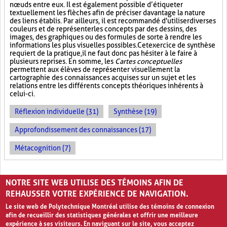
nœuds entre eux. Il est également possible d’étiqueter
textuellement les flèches afin de préciser davantage la nature
des liens établis. Par ailleurs, il est recommandé d'utiliser diverses
couleurs et de représenter les concepts par des dessins, des
images, des graphiques ou des formules de sorte à rendre les
informations les plus visuelles possibles. Cet exercice de synthèse
requiert de la pratique, il ne faut donc pas hésiter à le faire à
plusieurs reprises. En somme, les
Cartes conceptuelles
permettent aux élèves de représenter visuellement la
cartographie des connaissances acquises sur un sujet et les
relations entre les différents concepts théoriques inhérents à
celui-ci.
Réflexion individuelle (31)
Synthèse (19)
Approfondissement des connaissances (17)
Métacognition (7)
PAGES
NOTRE SITE WEB UTILISE DES TÉMOINS AFIN DE
«
‹
1
2
3
REHAUSSER VOTRE EXPÉRIENCE DE NAVIGATION.
Le site web de Polytechnique Montréal utilise des témoins de connexion
afin de recueillir des statistiques générales et offrir une meilleure
expérience à ses visiteurs. En naviguant sur le site, vous acceptez