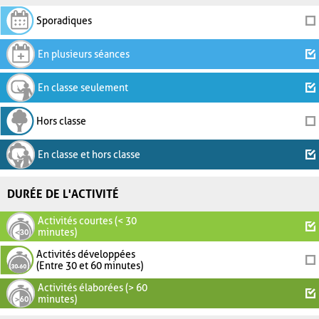
Sporadiques
En plusieurs séances
En classe seulement
Hors classe
En classe et hors classe
DURÉE DE L'ACTIVITÉ
Activités courtes (< 30
minutes)
Activités développées
(Entre 30 et 60 minutes)
Activités élaborées (> 60
minutes)