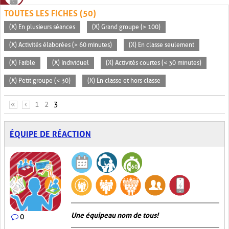
TOUTES LES FICHES (50)
(X) En plusieurs séances
(X) Grand groupe (> 100)
(X) Activités élaborées (> 60 minutes)
(X) En classe seulement
(X) Faible
(X) Individuel
(X) Activités courtes (< 30 minutes)
(X) Petit groupe (< 30)
(X) En classe et hors classe
PAGES
«
‹
1
2
3
ÉQUIPE DE RÉACTION
Une équipe au nom de tous!
0