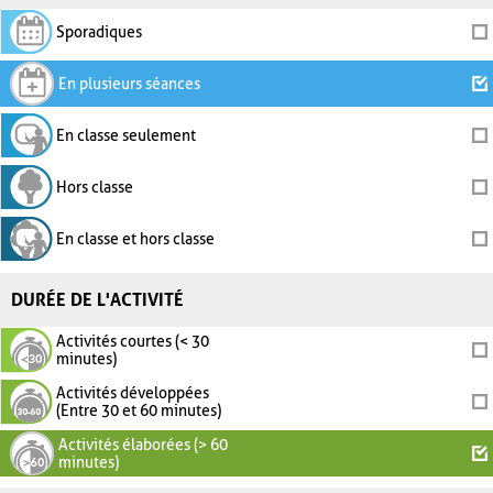
Sporadiques
En plusieurs séances
En classe seulement
Hors classe
En classe et hors classe
DURÉE DE L'ACTIVITÉ
Activités courtes (< 30
minutes)
Activités développées
(Entre 30 et 60 minutes)
Activités élaborées (> 60
minutes)