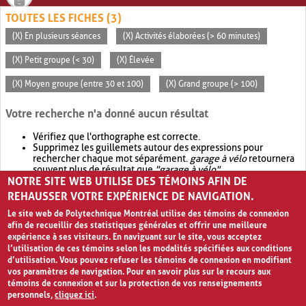
TOUTES LES FICHES (3)
(X) En plusieurs séances
(X) Activités élaborées (> 60 minutes)
(X) Petit groupe (< 30)
(X) Élevée
(X) Moyen groupe (entre 30 et 100)
(X) Grand groupe (> 100)
Votre recherche n'a donné aucun résultat
Vérifiez que l'orthographe est correcte.
Supprimez les guillemets autour des expressions pour
rechercher chaque mot séparément.
garage à vélo
retournera
souvent plus de résultat que
"garage à vélo"
.
NOTRE SITE WEB UTILISE DES TÉMOINS AFIN DE
Envisagez d'élargir votre recherche avec
OR
.
garage OR vélo
retournera souvent plus de résultat que
garage à vélo
.
REHAUSSER VOTRE EXPÉRIENCE DE NAVIGATION.
Le site web de Polytechnique Montréal utilise des témoins de connexion
afin de recueillir des statistiques générales et offrir une meilleure
expérience à ses visiteurs. En naviguant sur le site, vous acceptez
l’utilisation de ces témoins selon les modalités spécifiées aux conditions
d’utilisation. Vous pouvez refuser les témoins de connexion en modifiant
vos paramètres de navigation. Pour en savoir plus sur le recours aux
témoins de connexion et sur la protection de vos renseignements
personnels,
cliquez ici
.
Avis de confidentialité et conditions d’utilisation