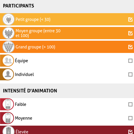
PARTICIPANTS
Petit groupe (< 30)
Moyen groupe (entre 30
et 100)
Grand groupe (> 100)
Équipe
Individuel
INTENSITÉ D'ANIMATION
Faible
Moyenne
Élevée