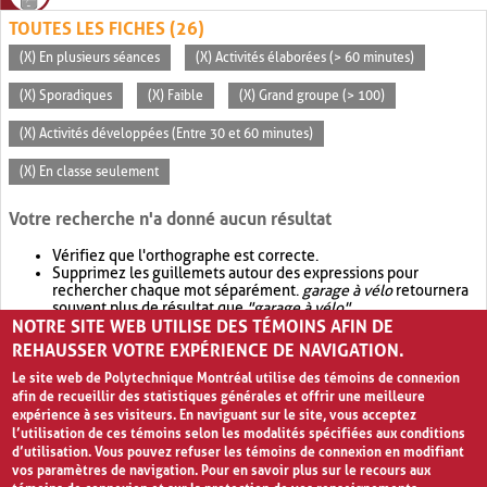
TOUTES LES FICHES (26)
(X) En plusieurs séances
(X) Activités élaborées (> 60 minutes)
(X) Sporadiques
(X) Faible
(X) Grand groupe (> 100)
(X) Activités développées (Entre 30 et 60 minutes)
(X) En classe seulement
Votre recherche n'a donné aucun résultat
Vérifiez que l'orthographe est correcte.
Supprimez les guillemets autour des expressions pour
rechercher chaque mot séparément.
garage à vélo
retournera
souvent plus de résultat que
"garage à vélo"
.
NOTRE SITE WEB UTILISE DES TÉMOINS AFIN DE
Envisagez d'élargir votre recherche avec
OR
.
garage OR vélo
retournera souvent plus de résultat que
garage à vélo
.
REHAUSSER VOTRE EXPÉRIENCE DE NAVIGATION.
Le site web de Polytechnique Montréal utilise des témoins de connexion
afin de recueillir des statistiques générales et offrir une meilleure
expérience à ses visiteurs. En naviguant sur le site, vous acceptez
l’utilisation de ces témoins selon les modalités spécifiées aux conditions
d’utilisation. Vous pouvez refuser les témoins de connexion en modifiant
vos paramètres de navigation. Pour en savoir plus sur le recours aux