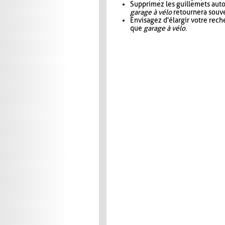
Supprimez les guillemets aut
garage à vélo
retournera souve
Envisagez d'élargir votre rec
que
garage à vélo
.