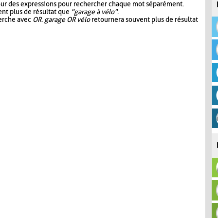
our des expressions pour rechercher chaque mot séparément.
nt plus de résultat que
"garage à vélo"
.
herche avec
OR
.
garage OR vélo
retournera souvent plus de résultat