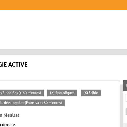
IE ACTIVE
tés élaborées (> 60 minutes)
(X) Sporadiques
(X) Faible
ités développées (Entre 30 et 60 minutes)
n résultat
 correcte.