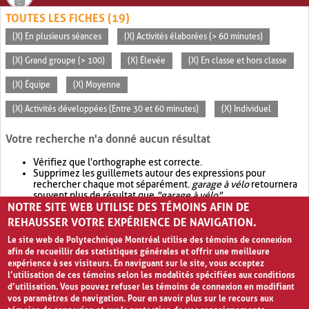
TOUTES LES FICHES (19)
(X) En plusieurs séances
(X) Activités élaborées (> 60 minutes)
(X) Grand groupe (> 100)
(X) Élevée
(X) En classe et hors classe
(X) Équipe
(X) Moyenne
(X) Activités développées (Entre 30 et 60 minutes)
(X) Individuel
Votre recherche n'a donné aucun résultat
Vérifiez que l'orthographe est correcte.
Supprimez les guillemets autour des expressions pour
rechercher chaque mot séparément.
garage à vélo
retournera
souvent plus de résultat que
"garage à vélo"
.
NOTRE SITE WEB UTILISE DES TÉMOINS AFIN DE
Envisagez d'élargir votre recherche avec
OR
.
garage OR vélo
retournera souvent plus de résultat que
garage à vélo
.
REHAUSSER VOTRE EXPÉRIENCE DE NAVIGATION.
Le site web de Polytechnique Montréal utilise des témoins de connexion
afin de recueillir des statistiques générales et offrir une meilleure
expérience à ses visiteurs. En naviguant sur le site, vous acceptez
l’utilisation de ces témoins selon les modalités spécifiées aux conditions
d’utilisation. Vous pouvez refuser les témoins de connexion en modifiant
vos paramètres de navigation. Pour en savoir plus sur le recours aux