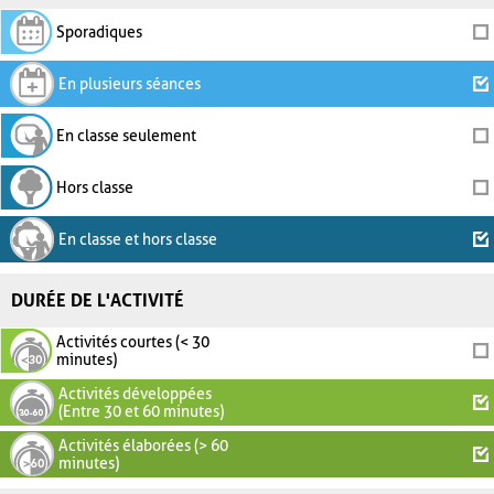
Sporadiques
En plusieurs séances
En classe seulement
Hors classe
En classe et hors classe
DURÉE DE L'ACTIVITÉ
Activités courtes (< 30
minutes)
Activités développées
(Entre 30 et 60 minutes)
Activités élaborées (> 60
minutes)