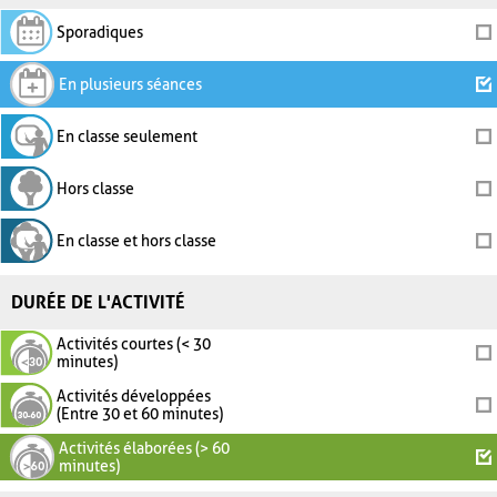
Sporadiques
En plusieurs séances
En classe seulement
Hors classe
En classe et hors classe
DURÉE DE L'ACTIVITÉ
Activités courtes (< 30
minutes)
Activités développées
(Entre 30 et 60 minutes)
Activités élaborées (> 60
minutes)