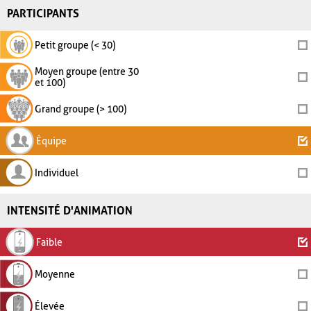
PARTICIPANTS
Petit groupe (< 30)
Moyen groupe (entre 30
et 100)
Grand groupe (> 100)
Équipe
Individuel
INTENSITÉ D'ANIMATION
Faible
Moyenne
Élevée