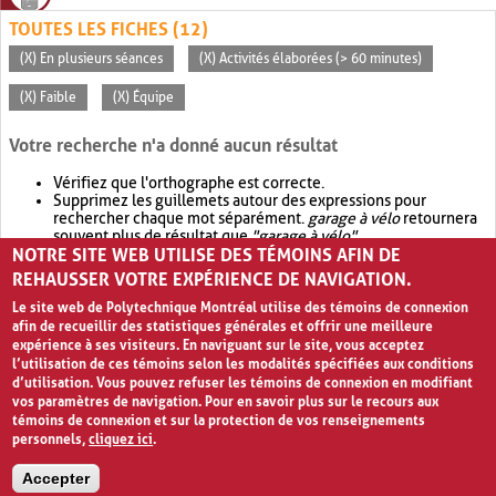
TOUTES LES FICHES (12)
(X) En plusieurs séances
(X) Activités élaborées (> 60 minutes)
(X) Faible
(X) Équipe
Votre recherche n'a donné aucun résultat
Vérifiez que l'orthographe est correcte.
Supprimez les guillemets autour des expressions pour
rechercher chaque mot séparément.
garage à vélo
retournera
souvent plus de résultat que
"garage à vélo"
.
NOTRE SITE WEB UTILISE DES TÉMOINS AFIN DE
Envisagez d'élargir votre recherche avec
OR
.
garage OR vélo
retournera souvent plus de résultat que
garage à vélo
.
REHAUSSER VOTRE EXPÉRIENCE DE NAVIGATION.
Le site web de Polytechnique Montréal utilise des témoins de connexion
afin de recueillir des statistiques générales et offrir une meilleure
expérience à ses visiteurs. En naviguant sur le site, vous acceptez
l’utilisation de ces témoins selon les modalités spécifiées aux conditions
d’utilisation. Vous pouvez refuser les témoins de connexion en modifiant
vos paramètres de navigation. Pour en savoir plus sur le recours aux
témoins de connexion et sur la protection de vos renseignements
personnels,
cliquez ici
.
Avis de confidentialité et conditions d’utilisation
Accepter