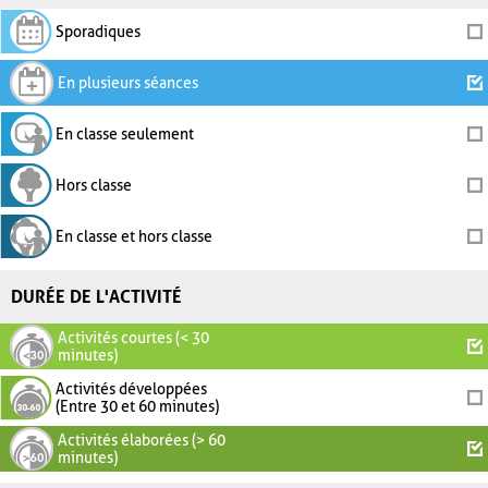
Sporadiques
En plusieurs séances
En classe seulement
Hors classe
En classe et hors classe
DURÉE DE L'ACTIVITÉ
Activités courtes (< 30
minutes)
Activités développées
(Entre 30 et 60 minutes)
Activités élaborées (> 60
minutes)