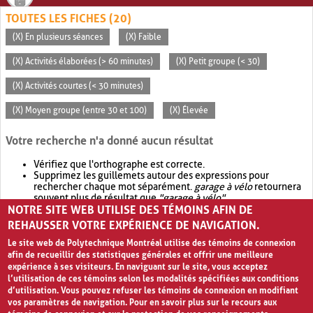
TOUTES LES FICHES (20)
(X) En plusieurs séances
(X) Faible
(X) Activités élaborées (> 60 minutes)
(X) Petit groupe (< 30)
(X) Activités courtes (< 30 minutes)
(X) Moyen groupe (entre 30 et 100)
(X) Élevée
Votre recherche n'a donné aucun résultat
Vérifiez que l'orthographe est correcte.
Supprimez les guillemets autour des expressions pour
rechercher chaque mot séparément.
garage à vélo
retournera
souvent plus de résultat que
"garage à vélo"
.
NOTRE SITE WEB UTILISE DES TÉMOINS AFIN DE
Envisagez d'élargir votre recherche avec
OR
.
garage OR vélo
retournera souvent plus de résultat que
garage à vélo
.
REHAUSSER VOTRE EXPÉRIENCE DE NAVIGATION.
Le site web de Polytechnique Montréal utilise des témoins de connexion
afin de recueillir des statistiques générales et offrir une meilleure
expérience à ses visiteurs. En naviguant sur le site, vous acceptez
l’utilisation de ces témoins selon les modalités spécifiées aux conditions
d’utilisation. Vous pouvez refuser les témoins de connexion en modifiant
vos paramètres de navigation. Pour en savoir plus sur le recours aux