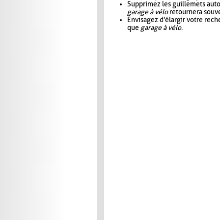
Supprimez les guillemets aut
garage à vélo
retournera souve
Envisagez d'élargir votre rec
que
garage à vélo
.