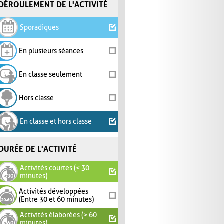
DÉROULEMENT DE L'ACTIVITÉ
Sporadiques
En plusieurs séances
En classe seulement
Hors classe
En classe et hors classe
DURÉE DE L'ACTIVITÉ
Activités courtes (< 30
minutes)
Activités développées
(Entre 30 et 60 minutes)
Activités élaborées (> 60
minutes)