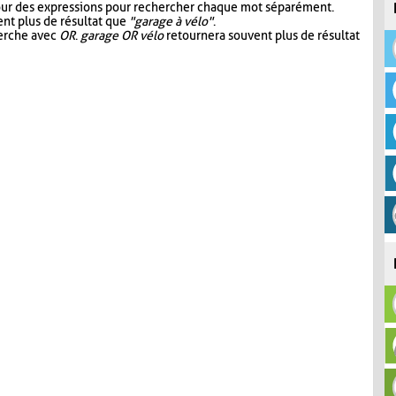
our des expressions pour rechercher chaque mot séparément.
nt plus de résultat que
"garage à vélo"
.
herche avec
OR
.
garage OR vélo
retournera souvent plus de résultat