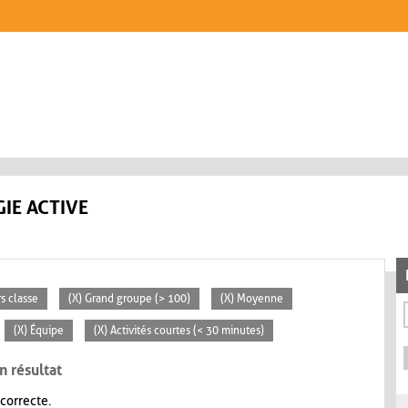
IE ACTIVE
rs classe
(X) Grand groupe (> 100)
(X) Moyenne
(X) Équipe
(X) Activités courtes (< 30 minutes)
n résultat
 correcte.