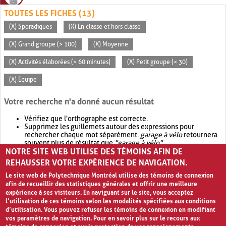
TOUTES LES FICHES (13)
(X) Sporadiques
(X) En classe et hors classe
(X) Grand groupe (> 100)
(X) Moyenne
(X) Activités élaborées (> 60 minutes)
(X) Petit groupe (< 30)
(X) Équipe
Votre recherche n'a donné aucun résultat
Vérifiez que l'orthographe est correcte.
Supprimez les guillemets autour des expressions pour
rechercher chaque mot séparément.
garage à vélo
retournera
souvent plus de résultat que
"garage à vélo"
.
NOTRE SITE WEB UTILISE DES TÉMOINS AFIN DE
Envisagez d'élargir votre recherche avec
OR
.
garage OR vélo
retournera souvent plus de résultat que
garage à vélo
.
REHAUSSER VOTRE EXPÉRIENCE DE NAVIGATION.
Le site web de Polytechnique Montréal utilise des témoins de connexion
afin de recueillir des statistiques générales et offrir une meilleure
expérience à ses visiteurs. En naviguant sur le site, vous acceptez
l’utilisation de ces témoins selon les modalités spécifiées aux conditions
d’utilisation. Vous pouvez refuser les témoins de connexion en modifiant
vos paramètres de navigation. Pour en savoir plus sur le recours aux