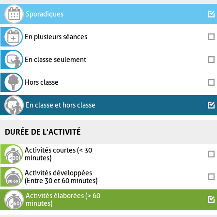
Sporadiques
En plusieurs séances
En classe seulement
Hors classe
En classe et hors classe
DURÉE DE L'ACTIVITÉ
Activités courtes (< 30
minutes)
Activités développées
(Entre 30 et 60 minutes)
Activités élaborées (> 60
minutes)