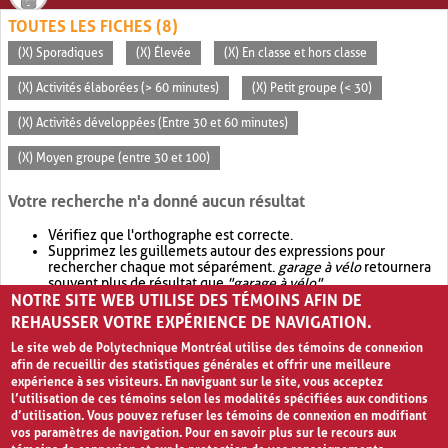
TOUTES LES FICHES (8)
(X) Sporadiques
(X) Élevée
(X) En classe et hors classe
(X) Activités élaborées (> 60 minutes)
(X) Petit groupe (< 30)
(X) Activités développées (Entre 30 et 60 minutes)
(X) Moyen groupe (entre 30 et 100)
Votre recherche n'a donné aucun résultat
Vérifiez que l'orthographe est correcte.
Supprimez les guillemets autour des expressions pour
rechercher chaque mot séparément.
garage à vélo
retournera
souvent plus de résultat que
"garage à vélo"
.
NOTRE SITE WEB UTILISE DES TÉMOINS AFIN DE
Envisagez d'élargir votre recherche avec
OR
.
garage OR vélo
retournera souvent plus de résultat que
garage à vélo
.
REHAUSSER VOTRE EXPÉRIENCE DE NAVIGATION.
Le site web de Polytechnique Montréal utilise des témoins de connexion
afin de recueillir des statistiques générales et offrir une meilleure
expérience à ses visiteurs. En naviguant sur le site, vous acceptez
l’utilisation de ces témoins selon les modalités spécifiées aux conditions
d’utilisation. Vous pouvez refuser les témoins de connexion en modifiant
vos paramètres de navigation. Pour en savoir plus sur le recours aux