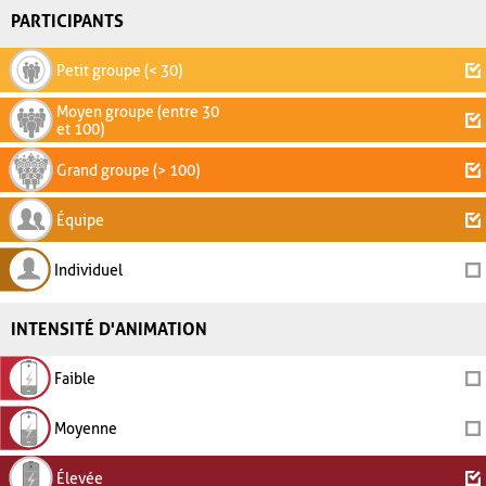
PARTICIPANTS
Petit groupe (< 30)
Moyen groupe (entre 30
et 100)
Grand groupe (> 100)
Équipe
Individuel
INTENSITÉ D'ANIMATION
Faible
Moyenne
Élevée