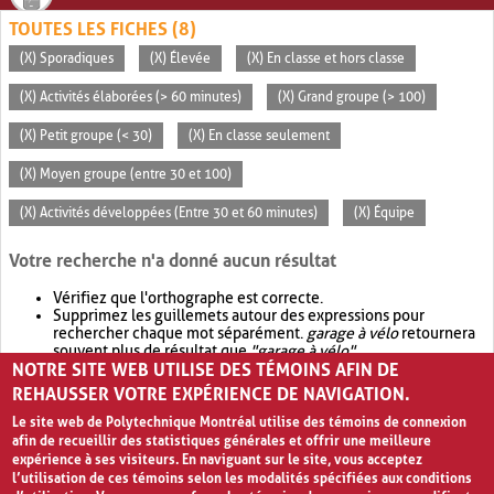
TOUTES LES FICHES (8)
(X) Sporadiques
(X) Élevée
(X) En classe et hors classe
(X) Activités élaborées (> 60 minutes)
(X) Grand groupe (> 100)
(X) Petit groupe (< 30)
(X) En classe seulement
(X) Moyen groupe (entre 30 et 100)
(X) Activités développées (Entre 30 et 60 minutes)
(X) Équipe
Votre recherche n'a donné aucun résultat
Vérifiez que l'orthographe est correcte.
Supprimez les guillemets autour des expressions pour
rechercher chaque mot séparément.
garage à vélo
retournera
souvent plus de résultat que
"garage à vélo"
.
NOTRE SITE WEB UTILISE DES TÉMOINS AFIN DE
Envisagez d'élargir votre recherche avec
OR
.
garage OR vélo
retournera souvent plus de résultat que
garage à vélo
.
REHAUSSER VOTRE EXPÉRIENCE DE NAVIGATION.
Le site web de Polytechnique Montréal utilise des témoins de connexion
afin de recueillir des statistiques générales et offrir une meilleure
expérience à ses visiteurs. En naviguant sur le site, vous acceptez
l’utilisation de ces témoins selon les modalités spécifiées aux conditions