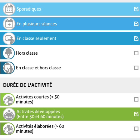
Sporadiques
En plusieurs séances
En classe seulement
Hors classe
En classe et hors classe
DURÉE DE L'ACTIVITÉ
Activités courtes (< 30
minutes)
Activités développées
(Entre 30 et 60 minutes)
Activités élaborées (> 60
minutes)