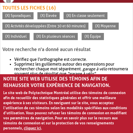
TOUTES LES FICHES (16)
(X) Sporadiques
(X) Élevée
(X) En classe seulement
(X) Activités développées (Entre 30 et 60 minutes)
(X) Moyenne
(X) Individuel
(X) En plusieurs séances
(X) Équipe
Votre recherche n'a donné aucun résultat
Vérifiez que l'orthographe est correcte.
Supprimez les guillemets autour des expressions pour
rechercher chaque mot séparément.
garage à vélo
retournera
souvent plus de résultat que
"garage à vélo"
.
NOTRE SITE WEB UTILISE DES TÉMOINS AFIN DE
Envisagez d'élargir votre recherche avec
OR
.
garage OR vélo
retournera souvent plus de résultat que
garage à vélo
.
REHAUSSER VOTRE EXPÉRIENCE DE NAVIGATION.
Le site web de Polytechnique Montréal utilise des témoins de connexion
afin de recueillir des statistiques générales et offrir une meilleure
expérience à ses visiteurs. En naviguant sur le site, vous acceptez
l’utilisation de ces témoins selon les modalités spécifiées aux conditions
d’utilisation. Vous pouvez refuser les témoins de connexion en modifiant
vos paramètres de navigation. Pour en savoir plus sur le recours aux
témoins de connexion et sur la protection de vos renseignements
personnels,
cliquez ici
.
Avis de confidentialité et conditions d’utilisation