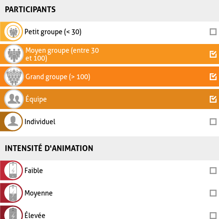
PARTICIPANTS
Petit groupe (< 30)
Moyen groupe (entre 30
et 100)
Grand groupe (> 100)
Équipe
Individuel
INTENSITÉ D'ANIMATION
Faible
Moyenne
Élevée