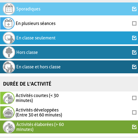
Sporadiques
En plusieurs séances
En classe seulement
Hors classe
En classe et hors classe
DURÉE DE L'ACTIVITÉ
Activités courtes (< 30
minutes)
Activités développées
(Entre 30 et 60 minutes)
Activités élaborées (> 60
minutes)