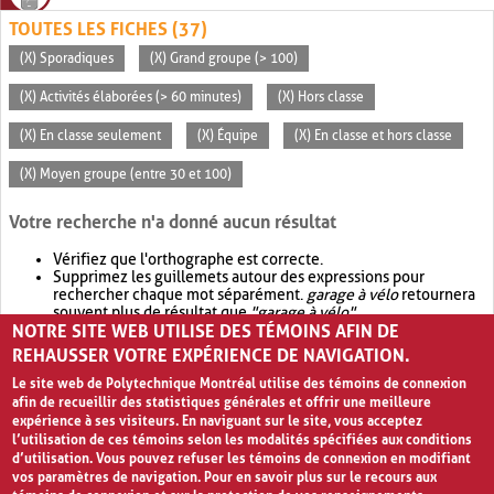
TOUTES LES FICHES (37)
(X) Sporadiques
(X) Grand groupe (> 100)
(X) Activités élaborées (> 60 minutes)
(X) Hors classe
(X) En classe seulement
(X) Équipe
(X) En classe et hors classe
(X) Moyen groupe (entre 30 et 100)
Votre recherche n'a donné aucun résultat
Vérifiez que l'orthographe est correcte.
Supprimez les guillemets autour des expressions pour
rechercher chaque mot séparément.
garage à vélo
retournera
souvent plus de résultat que
"garage à vélo"
.
NOTRE SITE WEB UTILISE DES TÉMOINS AFIN DE
Envisagez d'élargir votre recherche avec
OR
.
garage OR vélo
retournera souvent plus de résultat que
garage à vélo
.
REHAUSSER VOTRE EXPÉRIENCE DE NAVIGATION.
Le site web de Polytechnique Montréal utilise des témoins de connexion
afin de recueillir des statistiques générales et offrir une meilleure
expérience à ses visiteurs. En naviguant sur le site, vous acceptez
l’utilisation de ces témoins selon les modalités spécifiées aux conditions
d’utilisation. Vous pouvez refuser les témoins de connexion en modifiant
vos paramètres de navigation. Pour en savoir plus sur le recours aux