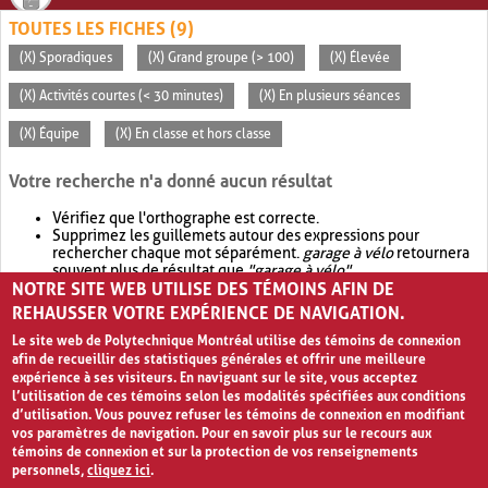
TOUTES LES FICHES (9)
(X) Sporadiques
(X) Grand groupe (> 100)
(X) Élevée
(X) Activités courtes (< 30 minutes)
(X) En plusieurs séances
(X) Équipe
(X) En classe et hors classe
Votre recherche n'a donné aucun résultat
Vérifiez que l'orthographe est correcte.
Supprimez les guillemets autour des expressions pour
rechercher chaque mot séparément.
garage à vélo
retournera
souvent plus de résultat que
"garage à vélo"
.
NOTRE SITE WEB UTILISE DES TÉMOINS AFIN DE
Envisagez d'élargir votre recherche avec
OR
.
garage OR vélo
retournera souvent plus de résultat que
garage à vélo
.
REHAUSSER VOTRE EXPÉRIENCE DE NAVIGATION.
Le site web de Polytechnique Montréal utilise des témoins de connexion
afin de recueillir des statistiques générales et offrir une meilleure
expérience à ses visiteurs. En naviguant sur le site, vous acceptez
l’utilisation de ces témoins selon les modalités spécifiées aux conditions
d’utilisation. Vous pouvez refuser les témoins de connexion en modifiant
vos paramètres de navigation. Pour en savoir plus sur le recours aux
témoins de connexion et sur la protection de vos renseignements
personnels,
cliquez ici
.
Avis de confidentialité et conditions d’utilisation