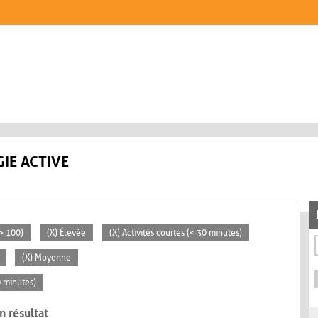
IE ACTIVE
> 100)
(X) Élevée
(X) Activités courtes (< 30 minutes)
(X) Moyenne
0 minutes)
n résultat