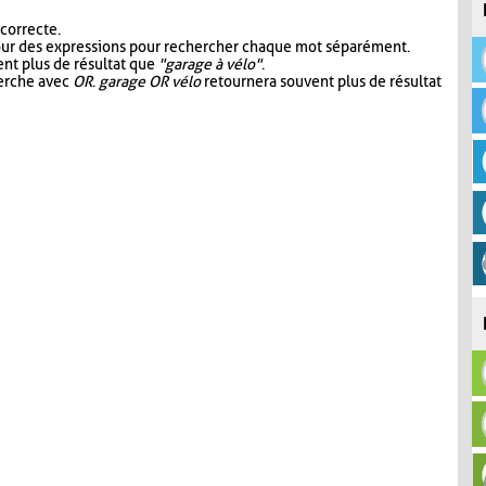
 correcte.
our des expressions pour rechercher chaque mot séparément.
nt plus de résultat que
"garage à vélo"
.
herche avec
OR
.
garage OR vélo
retournera souvent plus de résultat