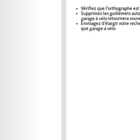
Vérifiez que l'orthographe est
Supprimez les guillemets aut
garage à vélo
retournera souve
Envisagez d'élargir votre rec
que
garage à vélo
.