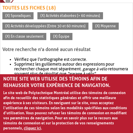
TOUTES LES FICHES (18)
(X) Sporadiques
(X) Activités élaborées (> 60 minutes)
(X) Activités développées (Entre 30 et 60 minutes)
(X) Moyenne
(X) En classe seulement
(X) Équipe
Votre recherche n'a donné aucun résultat
Vérifiez que l'orthographe est correcte.
Supprimez les guillemets autour des expressions pour
rechercher chaque mot séparément.
garage à vélo
retournera
souvent plus de résultat que
"garage à vélo"
.
NOTRE SITE WEB UTILISE DES TÉMOINS AFIN DE
Envisagez d'élargir votre recherche avec
OR
.
garage OR vélo
retournera souvent plus de résultat que
garage à vélo
.
REHAUSSER VOTRE EXPÉRIENCE DE NAVIGATION.
Le site web de Polytechnique Montréal utilise des témoins de connexion
afin de recueillir des statistiques générales et offrir une meilleure
expérience à ses visiteurs. En naviguant sur le site, vous acceptez
l’utilisation de ces témoins selon les modalités spécifiées aux conditions
d’utilisation. Vous pouvez refuser les témoins de connexion en modifiant
vos paramètres de navigation. Pour en savoir plus sur le recours aux
témoins de connexion et sur la protection de vos renseignements
personnels,
cliquez ici
.
Avis de confidentialité et conditions d’utilisation