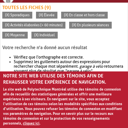
TOUTES LES FICHES (9)
(X) Sporadiques
(X) Élevée
(X) En classe et hors classe
(X) Activités élaborées (> 60 minutes)
(X) En plusieurs séances
(X) Moyenne
(X) Individuel
Votre recherche n'a donné aucun résultat
Vérifiez que l'orthographe est correcte.
Supprimez les guillemets autour des expressions pour
rechercher chaque mot séparément.
garage à vélo
retournera
souvent plus de résultat que
"garage à vélo"
.
NOTRE SITE WEB UTILISE DES TÉMOINS AFIN DE
Envisagez d'élargir votre recherche avec
OR
.
garage OR vélo
retournera souvent plus de résultat que
garage à vélo
.
REHAUSSER VOTRE EXPÉRIENCE DE NAVIGATION.
Le site web de Polytechnique Montréal utilise des témoins de connexion
afin de recueillir des statistiques générales et offrir une meilleure
expérience à ses visiteurs. En naviguant sur le site, vous acceptez
l’utilisation de ces témoins selon les modalités spécifiées aux conditions
d’utilisation. Vous pouvez refuser les témoins de connexion en modifiant
vos paramètres de navigation. Pour en savoir plus sur le recours aux
témoins de connexion et sur la protection de vos renseignements
personnels,
cliquez ici
.
Avis de confidentialité et conditions d’utilisation