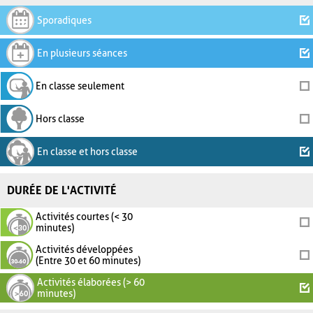
Sporadiques
En plusieurs séances
En classe seulement
Hors classe
En classe et hors classe
DURÉE DE L'ACTIVITÉ
Activités courtes (< 30
minutes)
Activités développées
(Entre 30 et 60 minutes)
Activités élaborées (> 60
minutes)