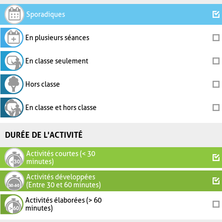
Sporadiques
En plusieurs séances
En classe seulement
Hors classe
En classe et hors classe
DURÉE DE L'ACTIVITÉ
Activités courtes (< 30
minutes)
Activités développées
(Entre 30 et 60 minutes)
Activités élaborées (> 60
minutes)