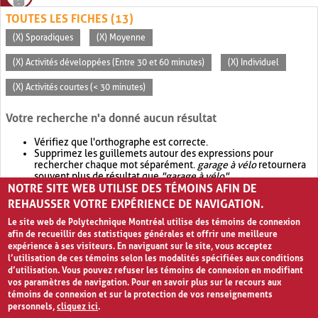
TOUTES LES FICHES (13)
(X) Sporadiques
(X) Moyenne
(X) Activités développées (Entre 30 et 60 minutes)
(X) Individuel
(X) Activités courtes (< 30 minutes)
Votre recherche n'a donné aucun résultat
Vérifiez que l'orthographe est correcte.
Supprimez les guillemets autour des expressions pour
rechercher chaque mot séparément.
garage à vélo
retournera
souvent plus de résultat que
"garage à vélo"
.
NOTRE SITE WEB UTILISE DES TÉMOINS AFIN DE
Envisagez d'élargir votre recherche avec
OR
.
garage OR vélo
retournera souvent plus de résultat que
garage à vélo
.
REHAUSSER VOTRE EXPÉRIENCE DE NAVIGATION.
Le site web de Polytechnique Montréal utilise des témoins de connexion
afin de recueillir des statistiques générales et offrir une meilleure
expérience à ses visiteurs. En naviguant sur le site, vous acceptez
l’utilisation de ces témoins selon les modalités spécifiées aux conditions
d’utilisation. Vous pouvez refuser les témoins de connexion en modifiant
vos paramètres de navigation. Pour en savoir plus sur le recours aux
témoins de connexion et sur la protection de vos renseignements
personnels,
cliquez ici
.
Avis de confidentialité et conditions d’utilisation