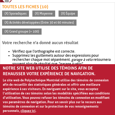
TOUTES LES FICHES (10)
(X) Sporadiques
(X) Moyenne
(X) Équipe
(X) Activités développées (Entre 30 et 60 minutes)
(X) Grand groupe (> 100)
Votre recherche n'a donné aucun résultat
Vérifiez que l'orthographe est correcte.
Supprimez les guillemets autour des expressions pour
rechercher chaque mot séparément.
garage à vélo
retournera
souvent plus de résultat que
"garage à vélo"
.
NOTRE SITE WEB UTILISE DES TÉMOINS AFIN DE
Envisagez d'élargir votre recherche avec
OR
.
garage OR vélo
retournera souvent plus de résultat que
garage à vélo
.
REHAUSSER VOTRE EXPÉRIENCE DE NAVIGATION.
Le site web de Polytechnique Montréal utilise des témoins de connexion
afin de recueillir des statistiques générales et offrir une meilleure
expérience à ses visiteurs. En naviguant sur le site, vous acceptez
l’utilisation de ces témoins selon les modalités spécifiées aux conditions
d’utilisation. Vous pouvez refuser les témoins de connexion en modifiant
vos paramètres de navigation. Pour en savoir plus sur le recours aux
témoins de connexion et sur la protection de vos renseignements
personnels,
cliquez ici
.
Avis de confidentialité et conditions d’utilisation