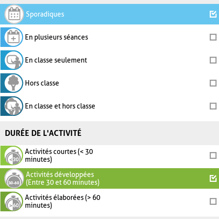
Sporadiques
En plusieurs séances
En classe seulement
Hors classe
En classe et hors classe
DURÉE DE L'ACTIVITÉ
Activités courtes (< 30
minutes)
Activités développées
(Entre 30 et 60 minutes)
Activités élaborées (> 60
minutes)