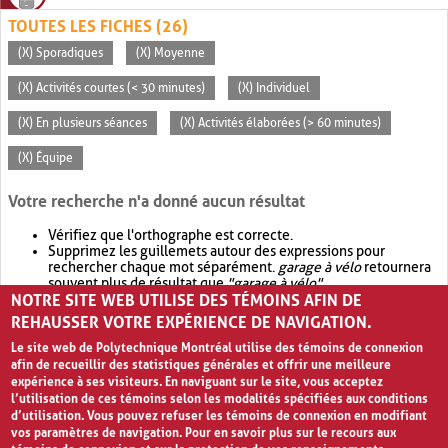
TOUTES LES FICHES (26)
(X) Sporadiques
(X) Moyenne
(X) Activités courtes (< 30 minutes)
(X) Individuel
(X) En plusieurs séances
(X) Activités élaborées (> 60 minutes)
(X) Équipe
Votre recherche n'a donné aucun résultat
Vérifiez que l'orthographe est correcte.
Supprimez les guillemets autour des expressions pour
rechercher chaque mot séparément.
garage à vélo
retournera
souvent plus de résultat que
"garage à vélo"
.
NOTRE SITE WEB UTILISE DES TÉMOINS AFIN DE
Envisagez d'élargir votre recherche avec
OR
.
garage OR vélo
retournera souvent plus de résultat que
garage à vélo
.
REHAUSSER VOTRE EXPÉRIENCE DE NAVIGATION.
Le site web de Polytechnique Montréal utilise des témoins de connexion
afin de recueillir des statistiques générales et offrir une meilleure
expérience à ses visiteurs. En naviguant sur le site, vous acceptez
l’utilisation de ces témoins selon les modalités spécifiées aux conditions
d’utilisation. Vous pouvez refuser les témoins de connexion en modifiant
vos paramètres de navigation. Pour en savoir plus sur le recours aux