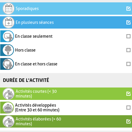
Sporadiques
En plusieurs séances
En classe seulement
Hors classe
En classe et hors classe
DURÉE DE L'ACTIVITÉ
Activités courtes (< 30
minutes)
Activités développées
(Entre 30 et 60 minutes)
Activités élaborées (> 60
minutes)