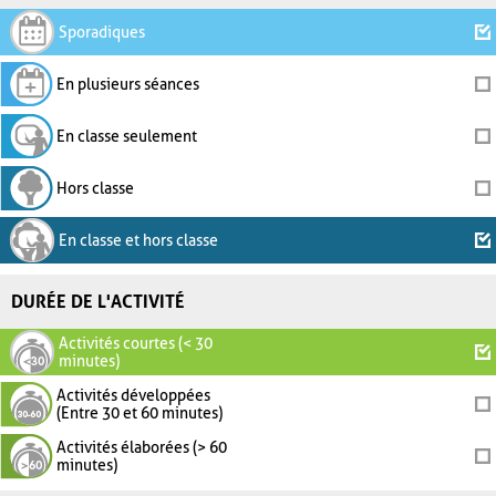
Sporadiques
En plusieurs séances
En classe seulement
Hors classe
En classe et hors classe
DURÉE DE L'ACTIVITÉ
Activités courtes (< 30
minutes)
Activités développées
(Entre 30 et 60 minutes)
Activités élaborées (> 60
minutes)