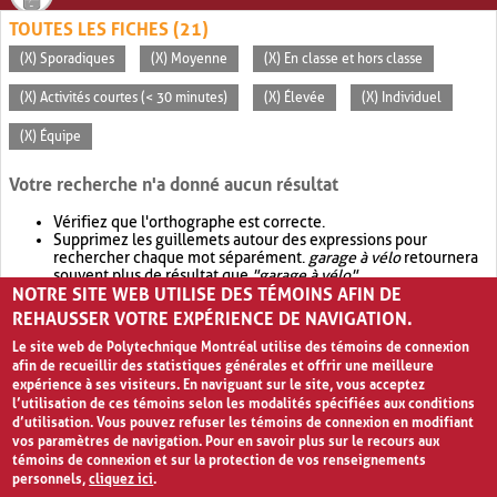
TOUTES LES FICHES (21)
(X) Sporadiques
(X) Moyenne
(X) En classe et hors classe
(X) Activités courtes (< 30 minutes)
(X) Élevée
(X) Individuel
(X) Équipe
Votre recherche n'a donné aucun résultat
Vérifiez que l'orthographe est correcte.
Supprimez les guillemets autour des expressions pour
rechercher chaque mot séparément.
garage à vélo
retournera
souvent plus de résultat que
"garage à vélo"
.
NOTRE SITE WEB UTILISE DES TÉMOINS AFIN DE
Envisagez d'élargir votre recherche avec
OR
.
garage OR vélo
retournera souvent plus de résultat que
garage à vélo
.
REHAUSSER VOTRE EXPÉRIENCE DE NAVIGATION.
Le site web de Polytechnique Montréal utilise des témoins de connexion
afin de recueillir des statistiques générales et offrir une meilleure
expérience à ses visiteurs. En naviguant sur le site, vous acceptez
l’utilisation de ces témoins selon les modalités spécifiées aux conditions
d’utilisation. Vous pouvez refuser les témoins de connexion en modifiant
vos paramètres de navigation. Pour en savoir plus sur le recours aux
témoins de connexion et sur la protection de vos renseignements
personnels,
cliquez ici
.
Avis de confidentialité et conditions d’utilisation