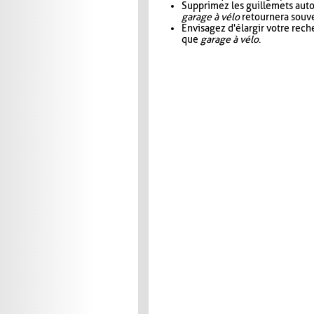
Supprimez les guillemets aut
garage à vélo
retournera souve
Envisagez d'élargir votre rec
que
garage à vélo
.