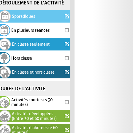
DÉROULEMENT DE L'ACTIVITÉ
Sporadiques
En plusieurs séances
En classe seulement
Hors classe
En classe et hors classe
DURÉE DE L'ACTIVITÉ
Activités courtes (< 30
minutes)
Activités développées
(Entre 30 et 60 minutes)
Activités élaborées (> 60
minutes)