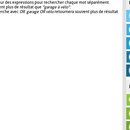
our des expressions pour rechercher chaque mot séparément.
nt plus de résultat que
"garage à vélo"
.
herche avec
OR
.
garage OR vélo
retournera souvent plus de résultat