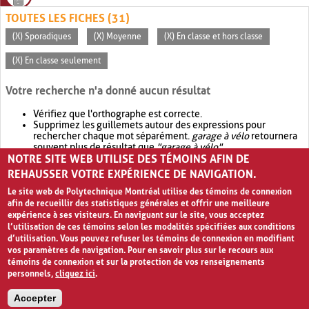
TOUTES LES FICHES (31)
(X) Sporadiques
(X) Moyenne
(X) En classe et hors classe
(X) En classe seulement
Votre recherche n'a donné aucun résultat
Vérifiez que l'orthographe est correcte.
Supprimez les guillemets autour des expressions pour
rechercher chaque mot séparément.
garage à vélo
retournera
souvent plus de résultat que
"garage à vélo"
.
NOTRE SITE WEB UTILISE DES TÉMOINS AFIN DE
Envisagez d'élargir votre recherche avec
OR
.
garage OR vélo
retournera souvent plus de résultat que
garage à vélo
.
REHAUSSER VOTRE EXPÉRIENCE DE NAVIGATION.
Le site web de Polytechnique Montréal utilise des témoins de connexion
afin de recueillir des statistiques générales et offrir une meilleure
expérience à ses visiteurs. En naviguant sur le site, vous acceptez
l’utilisation de ces témoins selon les modalités spécifiées aux conditions
d’utilisation. Vous pouvez refuser les témoins de connexion en modifiant
vos paramètres de navigation. Pour en savoir plus sur le recours aux
témoins de connexion et sur la protection de vos renseignements
personnels,
cliquez ici
.
Avis de confidentialité et conditions d’utilisation
Accepter