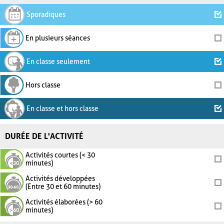
Sporadiques
En plusieurs séances
En classe seulement
Hors classe
En classe et hors classe
DURÉE DE L'ACTIVITÉ
Activités courtes (< 30
minutes)
Activités développées
(Entre 30 et 60 minutes)
Activités élaborées (> 60
minutes)