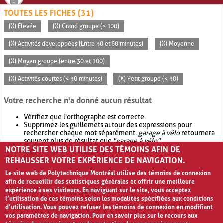
TOUTES LES FICHES (31)
(X) Élevée
(X) Grand groupe (> 100)
(X) Activités développées (Entre 30 et 60 minutes)
(X) Moyenne
(X) Moyen groupe (entre 30 et 100)
(X) Activités courtes (< 30 minutes)
(X) Petit groupe (< 30)
Votre recherche n'a donné aucun résultat
Vérifiez que l'orthographe est correcte.
Supprimez les guillemets autour des expressions pour
rechercher chaque mot séparément.
garage à vélo
retournera
souvent plus de résultat que
"garage à vélo"
.
NOTRE SITE WEB UTILISE DES TÉMOINS AFIN DE
Envisagez d'élargir votre recherche avec
OR
.
garage OR vélo
retournera souvent plus de résultat que
garage à vélo
.
REHAUSSER VOTRE EXPÉRIENCE DE NAVIGATION.
Le site web de Polytechnique Montréal utilise des témoins de connexion
afin de recueillir des statistiques générales et offrir une meilleure
expérience à ses visiteurs. En naviguant sur le site, vous acceptez
l’utilisation de ces témoins selon les modalités spécifiées aux conditions
d’utilisation. Vous pouvez refuser les témoins de connexion en modifiant
vos paramètres de navigation. Pour en savoir plus sur le recours aux