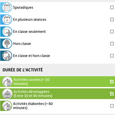
Sporadiques
En plusieurs séances
En classe seulement
Hors classe
En classe et hors classe
DURÉE DE L'ACTIVITÉ
Activités courtes (< 30
minutes)
Activités développées
(Entre 30 et 60 minutes)
Activités élaborées (> 60
minutes)