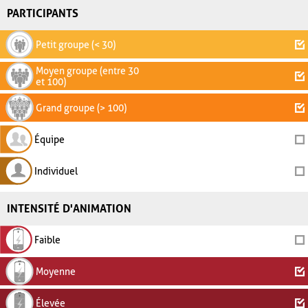
PARTICIPANTS
Petit groupe (< 30)
Moyen groupe (entre 30
et 100)
Grand groupe (> 100)
Équipe
Individuel
INTENSITÉ D'ANIMATION
Faible
Moyenne
Élevée