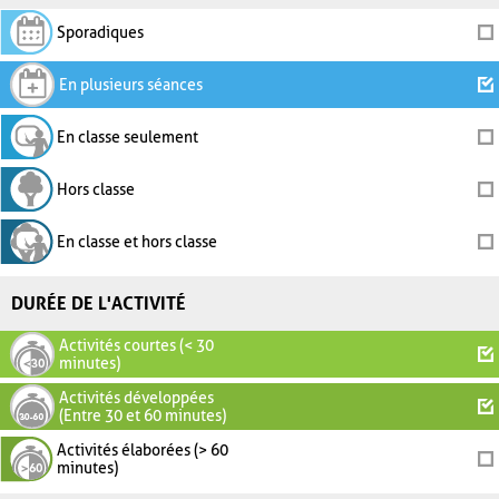
Sporadiques
En plusieurs séances
En classe seulement
Hors classe
En classe et hors classe
DURÉE DE L'ACTIVITÉ
Activités courtes (< 30
minutes)
Activités développées
(Entre 30 et 60 minutes)
Activités élaborées (> 60
minutes)