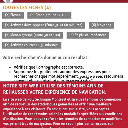
TOUTES LES FICHES (4)
(X) Élevée
(X) Grand groupe (> 100)
(X) Activités développées (Entre 30 et 60 minutes)
(X) Moyenne
(X) Moyen groupe (entre 30 et 100)
(X) En plusieurs séances
(X) Activités courtes (< 30 minutes)
Votre recherche n'a donné aucun résultat
Vérifiez que l'orthographe est correcte.
Supprimez les guillemets autour des expressions pour
rechercher chaque mot séparément.
garage à vélo
retournera
souvent plus de résultat que
"garage à vélo"
.
NOTRE SITE WEB UTILISE DES TÉMOINS AFIN DE
Envisagez d'élargir votre recherche avec
OR
.
garage OR vélo
retournera souvent plus de résultat que
garage à vélo
.
REHAUSSER VOTRE EXPÉRIENCE DE NAVIGATION.
Le site web de Polytechnique Montréal utilise des témoins de connexion
afin de recueillir des statistiques générales et offrir une meilleure
expérience à ses visiteurs. En naviguant sur le site, vous acceptez
l’utilisation de ces témoins selon les modalités spécifiées aux conditions
d’utilisation. Vous pouvez refuser les témoins de connexion en modifiant
vos paramètres de navigation. Pour en savoir plus sur le recours aux