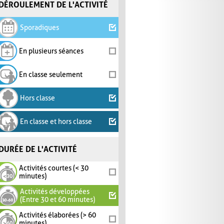
DÉROULEMENT DE L'ACTIVITÉ
Sporadiques
En plusieurs séances
En classe seulement
Hors classe
En classe et hors classe
DURÉE DE L'ACTIVITÉ
Activités courtes (< 30
minutes)
Activités développées
(Entre 30 et 60 minutes)
Activités élaborées (> 60
minutes)