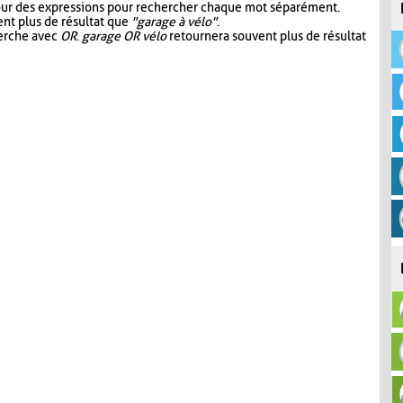
our des expressions pour rechercher chaque mot séparément.
nt plus de résultat que
"garage à vélo"
.
herche avec
OR
.
garage OR vélo
retournera souvent plus de résultat