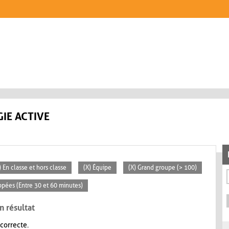
IE ACTIVE
) En classe et hors classe
(X) Équipe
(X) Grand groupe (> 100)
ppées (Entre 30 et 60 minutes)
n résultat
 correcte.