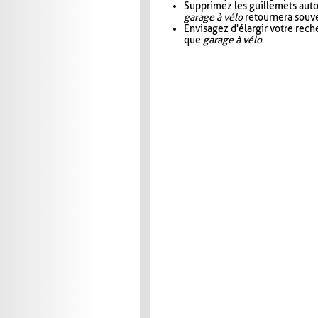
Supprimez les guillemets aut
garage à vélo
retournera souve
Envisagez d'élargir votre rec
que
garage à vélo
.