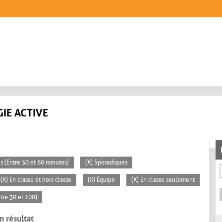
IE ACTIVE
s (Entre 30 et 60 minutes)
(X) Sporadiques
(X) En classe et hors classe
(X) Équipe
(X) En classe seulement
tre 30 et 100)
n résultat