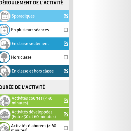
DÉROULEMENT DE L'ACTIVITÉ
Sporadiques
En plusieurs séances
En classe seulement
Hors classe
En classe et hors classe
DURÉE DE L'ACTIVITÉ
Activités courtes (< 30
minutes)
Activités développées
(Entre 30 et 60 minutes)
Activités élaborées (> 60
minutes)