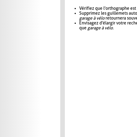
Vérifiez que l'orthographe est
Supprimez les guillemets aut
garage à vélo
retournera souve
Envisagez d'élargir votre rec
que
garage à vélo
.