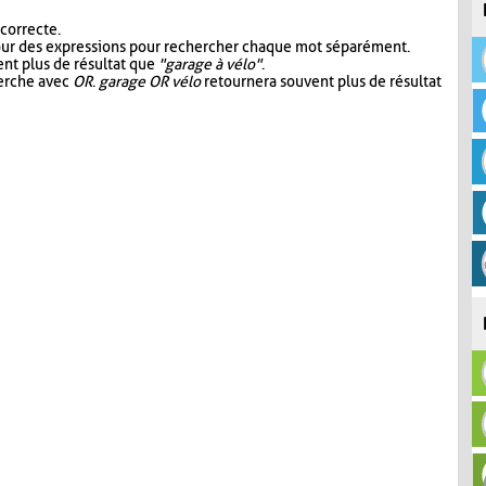
 correcte.
our des expressions pour rechercher chaque mot séparément.
nt plus de résultat que
"garage à vélo"
.
herche avec
OR
.
garage OR vélo
retournera souvent plus de résultat