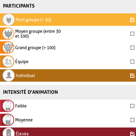
PARTICIPANTS
Petit groupe (< 30)
Moyen groupe (entre 30
et 100)
Grand groupe (> 100)
Équipe
Individuel
INTENSITÉ D'ANIMATION
Faible
Moyenne
Élevée