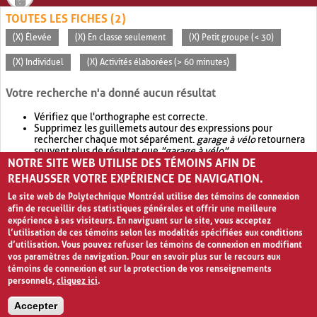
TOUTES LES FICHES (2)
(X) Élevée
(X) En classe seulement
(X) Petit groupe (< 30)
(X) Individuel
(X) Activités élaborées (> 60 minutes)
Votre recherche n'a donné aucun résultat
Vérifiez que l'orthographe est correcte.
Supprimez les guillemets autour des expressions pour
rechercher chaque mot séparément.
garage à vélo
retournera
souvent plus de résultat que
"garage à vélo"
.
NOTRE SITE WEB UTILISE DES TÉMOINS AFIN DE
Envisagez d'élargir votre recherche avec
OR
.
garage OR vélo
retournera souvent plus de résultat que
garage à vélo
.
REHAUSSER VOTRE EXPÉRIENCE DE NAVIGATION.
Le site web de Polytechnique Montréal utilise des témoins de connexion
afin de recueillir des statistiques générales et offrir une meilleure
expérience à ses visiteurs. En naviguant sur le site, vous acceptez
l’utilisation de ces témoins selon les modalités spécifiées aux conditions
d’utilisation. Vous pouvez refuser les témoins de connexion en modifiant
vos paramètres de navigation. Pour en savoir plus sur le recours aux
témoins de connexion et sur la protection de vos renseignements
personnels,
cliquez ici
.
Avis de confidentialité et conditions d’utilisation
Accepter