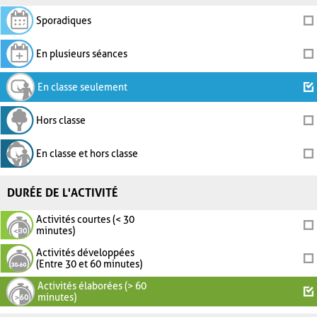
Sporadiques
En plusieurs séances
En classe seulement
Hors classe
En classe et hors classe
DURÉE DE L'ACTIVITÉ
Activités courtes (< 30
minutes)
Activités développées
(Entre 30 et 60 minutes)
Activités élaborées (> 60
minutes)