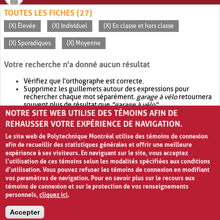
TOUTES LES FICHES (27)
(X) Élevée
(X) Individuel
(X) En classe et hors classe
(X) Sporadiques
(X) Moyenne
Votre recherche n'a donné aucun résultat
Vérifiez que l'orthographe est correcte.
Supprimez les guillemets autour des expressions pour
rechercher chaque mot séparément.
garage à vélo
retournera
souvent plus de résultat que
"garage à vélo"
.
NOTRE SITE WEB UTILISE DES TÉMOINS AFIN DE
Envisagez d'élargir votre recherche avec
OR
.
garage OR vélo
retournera souvent plus de résultat que
garage à vélo
.
REHAUSSER VOTRE EXPÉRIENCE DE NAVIGATION.
Le site web de Polytechnique Montréal utilise des témoins de connexion
afin de recueillir des statistiques générales et offrir une meilleure
expérience à ses visiteurs. En naviguant sur le site, vous acceptez
l’utilisation de ces témoins selon les modalités spécifiées aux conditions
d’utilisation. Vous pouvez refuser les témoins de connexion en modifiant
vos paramètres de navigation. Pour en savoir plus sur le recours aux
témoins de connexion et sur la protection de vos renseignements
personnels,
cliquez ici
.
Avis de confidentialité et conditions d’utilisation
Accepter