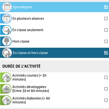
Sporadiques
En plusieurs séances
En classe seulement
Hors classe
En classe et hors classe
DURÉE DE L'ACTIVITÉ
Activités courtes (< 30
minutes)
Activités développées
(Entre 30 et 60 minutes)
Activités élaborées (> 60
minutes)