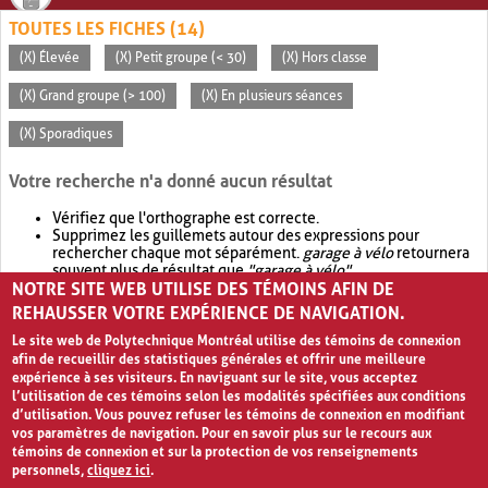
TOUTES LES FICHES (14)
(X) Élevée
(X) Petit groupe (< 30)
(X) Hors classe
(X) Grand groupe (> 100)
(X) En plusieurs séances
(X) Sporadiques
Votre recherche n'a donné aucun résultat
Vérifiez que l'orthographe est correcte.
Supprimez les guillemets autour des expressions pour
rechercher chaque mot séparément.
garage à vélo
retournera
souvent plus de résultat que
"garage à vélo"
.
NOTRE SITE WEB UTILISE DES TÉMOINS AFIN DE
Envisagez d'élargir votre recherche avec
OR
.
garage OR vélo
retournera souvent plus de résultat que
garage à vélo
.
REHAUSSER VOTRE EXPÉRIENCE DE NAVIGATION.
Le site web de Polytechnique Montréal utilise des témoins de connexion
afin de recueillir des statistiques générales et offrir une meilleure
expérience à ses visiteurs. En naviguant sur le site, vous acceptez
l’utilisation de ces témoins selon les modalités spécifiées aux conditions
d’utilisation. Vous pouvez refuser les témoins de connexion en modifiant
vos paramètres de navigation. Pour en savoir plus sur le recours aux
témoins de connexion et sur la protection de vos renseignements
personnels,
cliquez ici
.
Avis de confidentialité et conditions d’utilisation