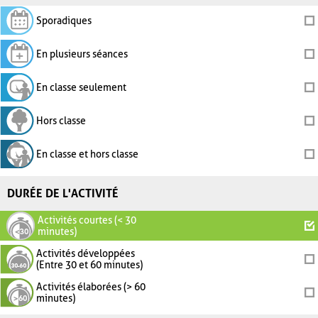
Sporadiques
En plusieurs séances
En classe seulement
Hors classe
En classe et hors classe
DURÉE DE L'ACTIVITÉ
Activités courtes (< 30
minutes)
Activités développées
(Entre 30 et 60 minutes)
Activités élaborées (> 60
minutes)