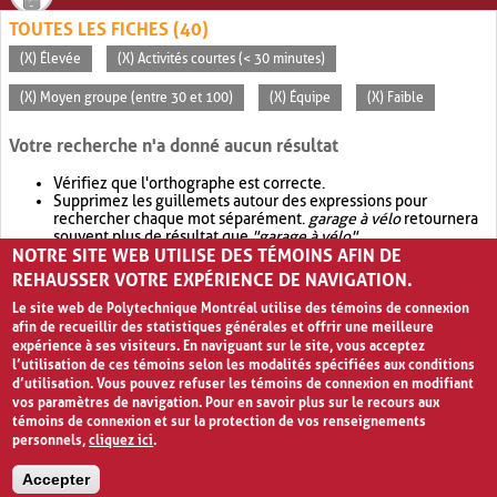
TOUTES LES FICHES (40)
(X) Élevée
(X) Activités courtes (< 30 minutes)
(X) Moyen groupe (entre 30 et 100)
(X) Équipe
(X) Faible
Votre recherche n'a donné aucun résultat
Vérifiez que l'orthographe est correcte.
Supprimez les guillemets autour des expressions pour
rechercher chaque mot séparément.
garage à vélo
retournera
souvent plus de résultat que
"garage à vélo"
.
NOTRE SITE WEB UTILISE DES TÉMOINS AFIN DE
Envisagez d'élargir votre recherche avec
OR
.
garage OR vélo
retournera souvent plus de résultat que
garage à vélo
.
REHAUSSER VOTRE EXPÉRIENCE DE NAVIGATION.
Le site web de Polytechnique Montréal utilise des témoins de connexion
afin de recueillir des statistiques générales et offrir une meilleure
expérience à ses visiteurs. En naviguant sur le site, vous acceptez
l’utilisation de ces témoins selon les modalités spécifiées aux conditions
d’utilisation. Vous pouvez refuser les témoins de connexion en modifiant
vos paramètres de navigation. Pour en savoir plus sur le recours aux
témoins de connexion et sur la protection de vos renseignements
personnels,
cliquez ici
.
Avis de confidentialité et conditions d’utilisation
Accepter