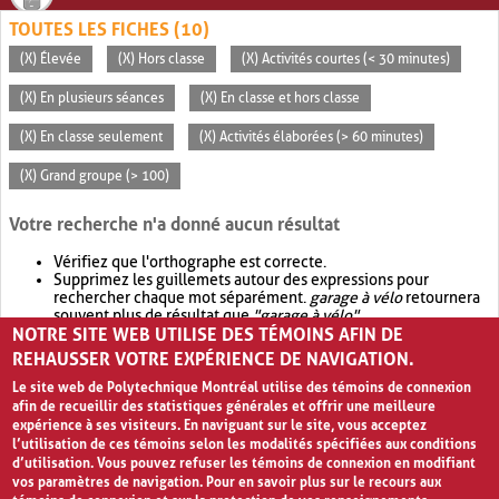
TOUTES LES FICHES (10)
(X) Élevée
(X) Hors classe
(X) Activités courtes (< 30 minutes)
(X) En plusieurs séances
(X) En classe et hors classe
(X) En classe seulement
(X) Activités élaborées (> 60 minutes)
(X) Grand groupe (> 100)
Votre recherche n'a donné aucun résultat
Vérifiez que l'orthographe est correcte.
Supprimez les guillemets autour des expressions pour
rechercher chaque mot séparément.
garage à vélo
retournera
souvent plus de résultat que
"garage à vélo"
.
NOTRE SITE WEB UTILISE DES TÉMOINS AFIN DE
Envisagez d'élargir votre recherche avec
OR
.
garage OR vélo
retournera souvent plus de résultat que
garage à vélo
.
REHAUSSER VOTRE EXPÉRIENCE DE NAVIGATION.
Le site web de Polytechnique Montréal utilise des témoins de connexion
afin de recueillir des statistiques générales et offrir une meilleure
expérience à ses visiteurs. En naviguant sur le site, vous acceptez
l’utilisation de ces témoins selon les modalités spécifiées aux conditions
d’utilisation. Vous pouvez refuser les témoins de connexion en modifiant
vos paramètres de navigation. Pour en savoir plus sur le recours aux