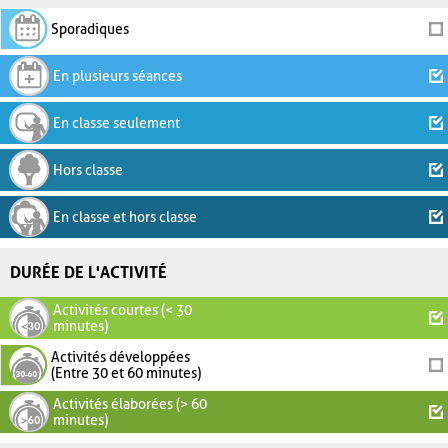
Sporadiques
En plusieurs séances
En classe seulement
Hors classe
En classe et hors classe
DURÉE DE L'ACTIVITÉ
Activités courtes (< 30
minutes)
Activités développées
(Entre 30 et 60 minutes)
Activités élaborées (> 60
minutes)