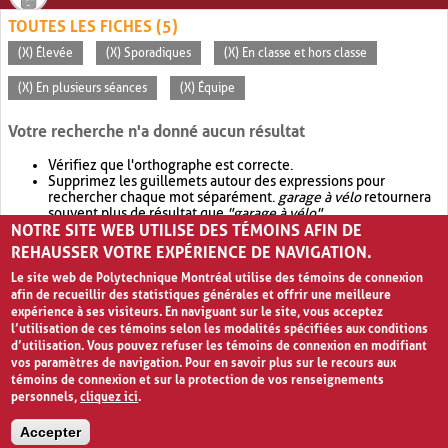
TOUTES LES FICHES (5)
(X) Élevée
(X) Sporadiques
(X) En classe et hors classe
(X) En plusieurs séances
(X) Équipe
Votre recherche n'a donné aucun résultat
Vérifiez que l'orthographe est correcte.
Supprimez les guillemets autour des expressions pour
rechercher chaque mot séparément.
garage à vélo
retournera
souvent plus de résultat que
"garage à vélo"
.
NOTRE SITE WEB UTILISE DES TÉMOINS AFIN DE
Envisagez d'élargir votre recherche avec
OR
.
garage OR vélo
retournera souvent plus de résultat que
garage à vélo
.
REHAUSSER VOTRE EXPÉRIENCE DE NAVIGATION.
Le site web de Polytechnique Montréal utilise des témoins de connexion
afin de recueillir des statistiques générales et offrir une meilleure
expérience à ses visiteurs. En naviguant sur le site, vous acceptez
l’utilisation de ces témoins selon les modalités spécifiées aux conditions
d’utilisation. Vous pouvez refuser les témoins de connexion en modifiant
vos paramètres de navigation. Pour en savoir plus sur le recours aux
témoins de connexion et sur la protection de vos renseignements
personnels,
cliquez ici
.
Avis de confidentialité et conditions d’utilisation
Accepter