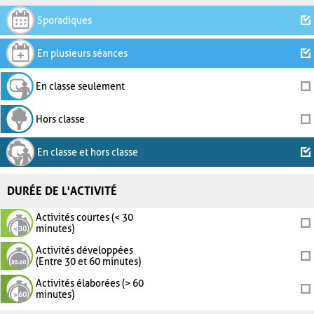
Sporadiques
En plusieurs séances
En classe seulement
Hors classe
En classe et hors classe
DURÉE DE L'ACTIVITÉ
Activités courtes (< 30
minutes)
Activités développées
(Entre 30 et 60 minutes)
Activités élaborées (> 60
minutes)