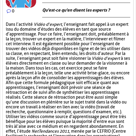
Qu'est-ce qu'en disent les experts ?
0
Dans l’activité
Vidéo d’expert
, l’enseignant fait appel à un expert
issu du domaine d’études des élèves en tant que source
d’apprentissage. Pour ce faire, l’enseignant doit, préalablement à
la leçon, trouver un expert en la matière, l’interviewer et filmer
cet interview. Il est également possible pour l’enseignant de
trouver des vidéos déjà disponibles en ligne et de les utiliser dans
sa classe, en respectant, bien entendu, les droits d’auteur. Par la
suite, l’enseignant peut soit faire visionner la
Vidéo d’expert
à ses
élèves directement en classe ou leur demander de la visionner à
la maison. Dans tous les cas, cet exercice peut se faire
préalablement à la leçon, telle une activité brise-glace, ou encore
après la leçon afin de consolider les apprentissages des élèves.
Afin que cette formule pédagogique soit efficace quant aux
apprentissages, l’enseignant doit prévoir une séance de
rétroaction et de suivi afin de synthétiser les apprentissages
réalisés. Cette séance de rétroaction peut être aussi simple
qu’une discussion en plénière sur le sujet traité dans la vidéo ou
encore un travail à réaliser en lien avec la vidéo (travail de
recherche, questionnaire à remplir, questions d’examen, etc.).
Utiliser les vidéos comme source d’apprentissage peut être très
bénéfique pour les élèves puisque la majorité d’entre eux sont
très à l’aise avec ce médium et en regardent abondamment. En
effet, l’étude
NetTendances 2011
, menée par le CEFRIO (Centre