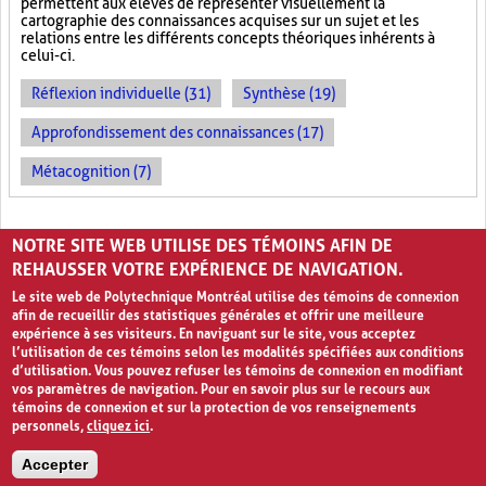
permettent aux élèves de représenter visuellement la
cartographie des connaissances acquises sur un sujet et les
relations entre les différents concepts théoriques inhérents à
celui-ci.
Réflexion individuelle (31)
Synthèse (19)
Approfondissement des connaissances (17)
Métacognition (7)
PAGES
NOTRE SITE WEB UTILISE DES TÉMOINS AFIN DE
«
‹
1
2
3
REHAUSSER VOTRE EXPÉRIENCE DE NAVIGATION.
Le site web de Polytechnique Montréal utilise des témoins de connexion
afin de recueillir des statistiques générales et offrir une meilleure
expérience à ses visiteurs. En naviguant sur le site, vous acceptez
l’utilisation de ces témoins selon les modalités spécifiées aux conditions
d’utilisation. Vous pouvez refuser les témoins de connexion en modifiant
vos paramètres de navigation. Pour en savoir plus sur le recours aux
témoins de connexion et sur la protection de vos renseignements
personnels,
cliquez ici
.
Avis de confidentialité et conditions d’utilisation
Accepter