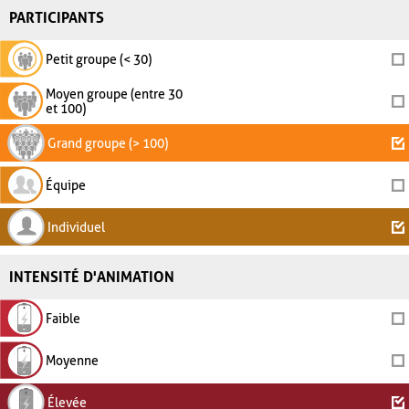
PARTICIPANTS
Petit groupe (< 30)
Moyen groupe (entre 30
et 100)
Grand groupe (> 100)
Équipe
Individuel
INTENSITÉ D'ANIMATION
Faible
Moyenne
Élevée