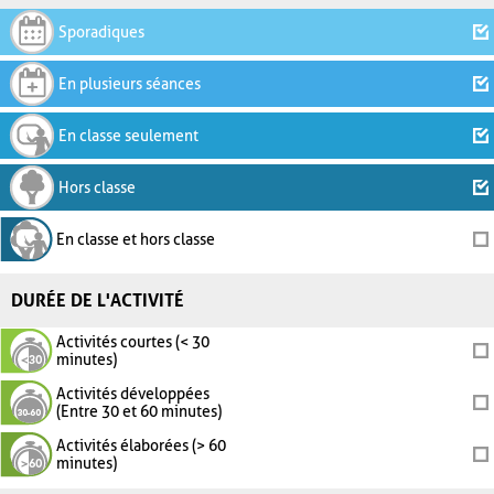
Sporadiques
En plusieurs séances
En classe seulement
Hors classe
En classe et hors classe
DURÉE DE L'ACTIVITÉ
Activités courtes (< 30
minutes)
Activités développées
(Entre 30 et 60 minutes)
Activités élaborées (> 60
minutes)