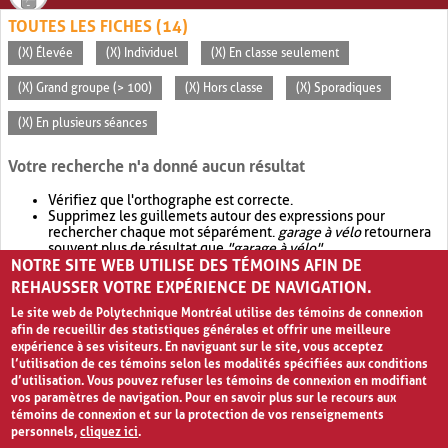
TOUTES LES FICHES (14)
(X) Élevée
(X) Individuel
(X) En classe seulement
(X) Grand groupe (> 100)
(X) Hors classe
(X) Sporadiques
(X) En plusieurs séances
Votre recherche n'a donné aucun résultat
Vérifiez que l'orthographe est correcte.
Supprimez les guillemets autour des expressions pour
rechercher chaque mot séparément.
garage à vélo
retournera
souvent plus de résultat que
"garage à vélo"
.
NOTRE SITE WEB UTILISE DES TÉMOINS AFIN DE
Envisagez d'élargir votre recherche avec
OR
.
garage OR vélo
retournera souvent plus de résultat que
garage à vélo
.
REHAUSSER VOTRE EXPÉRIENCE DE NAVIGATION.
Le site web de Polytechnique Montréal utilise des témoins de connexion
afin de recueillir des statistiques générales et offrir une meilleure
expérience à ses visiteurs. En naviguant sur le site, vous acceptez
l’utilisation de ces témoins selon les modalités spécifiées aux conditions
d’utilisation. Vous pouvez refuser les témoins de connexion en modifiant
vos paramètres de navigation. Pour en savoir plus sur le recours aux
témoins de connexion et sur la protection de vos renseignements
personnels,
cliquez ici
.
Avis de confidentialité et conditions d’utilisation