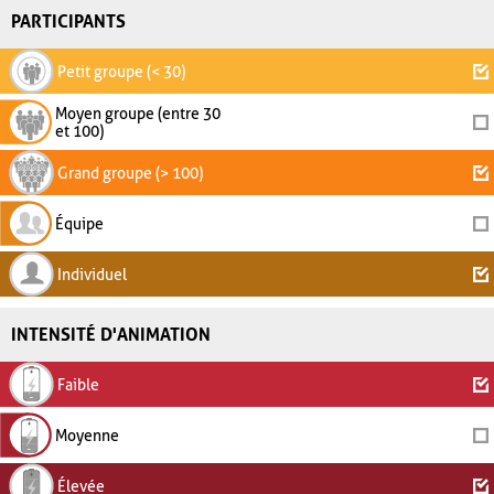
PARTICIPANTS
Petit groupe (< 30)
Moyen groupe (entre 30
et 100)
Grand groupe (> 100)
Équipe
Individuel
INTENSITÉ D'ANIMATION
Faible
Moyenne
Élevée