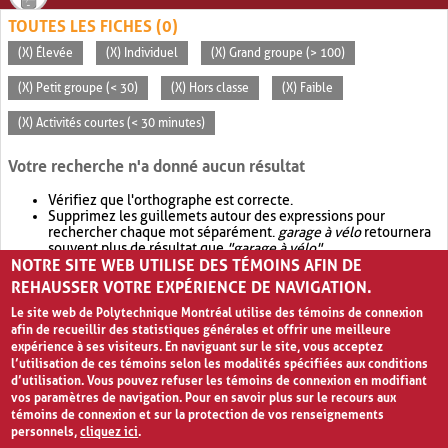
TOUTES LES FICHES (0)
(X) Élevée
(X) Individuel
(X) Grand groupe (> 100)
(X) Petit groupe (< 30)
(X) Hors classe
(X) Faible
(X) Activités courtes (< 30 minutes)
Votre recherche n'a donné aucun résultat
Vérifiez que l'orthographe est correcte.
Supprimez les guillemets autour des expressions pour
rechercher chaque mot séparément.
garage à vélo
retournera
souvent plus de résultat que
"garage à vélo"
.
NOTRE SITE WEB UTILISE DES TÉMOINS AFIN DE
Envisagez d'élargir votre recherche avec
OR
.
garage OR vélo
retournera souvent plus de résultat que
garage à vélo
.
REHAUSSER VOTRE EXPÉRIENCE DE NAVIGATION.
Le site web de Polytechnique Montréal utilise des témoins de connexion
afin de recueillir des statistiques générales et offrir une meilleure
expérience à ses visiteurs. En naviguant sur le site, vous acceptez
l’utilisation de ces témoins selon les modalités spécifiées aux conditions
d’utilisation. Vous pouvez refuser les témoins de connexion en modifiant
vos paramètres de navigation. Pour en savoir plus sur le recours aux
témoins de connexion et sur la protection de vos renseignements
personnels,
cliquez ici
.
Avis de confidentialité et conditions d’utilisation