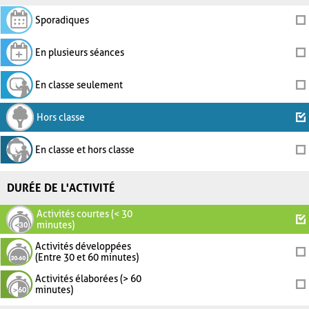
Sporadiques
En plusieurs séances
En classe seulement
Hors classe
En classe et hors classe
DURÉE DE L'ACTIVITÉ
Activités courtes (< 30
minutes)
Activités développées
(Entre 30 et 60 minutes)
Activités élaborées (> 60
minutes)