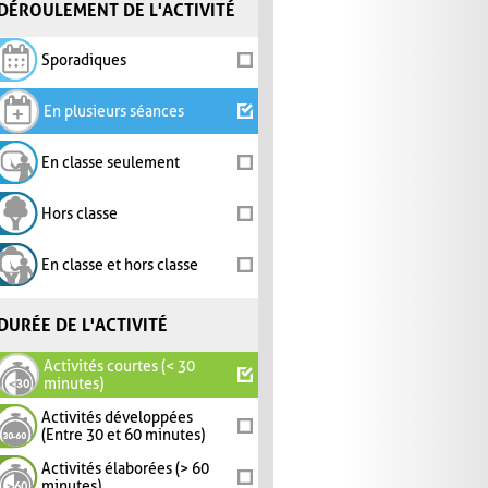
DÉROULEMENT DE L'ACTIVITÉ
Sporadiques
En plusieurs séances
En classe seulement
Hors classe
En classe et hors classe
DURÉE DE L'ACTIVITÉ
Activités courtes (< 30
minutes)
Activités développées
(Entre 30 et 60 minutes)
Activités élaborées (> 60
minutes)