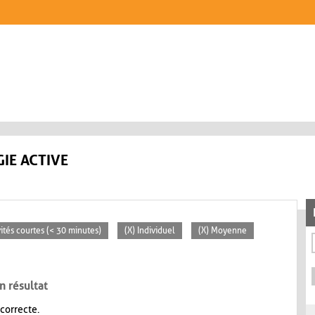
IE ACTIVE
vités courtes (< 30 minutes)
(X) Individuel
(X) Moyenne
n résultat
 correcte.