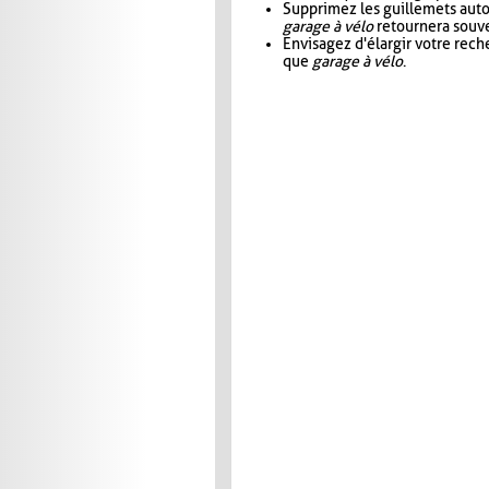
Supprimez les guillemets aut
garage à vélo
retournera souve
Envisagez d'élargir votre rec
que
garage à vélo
.