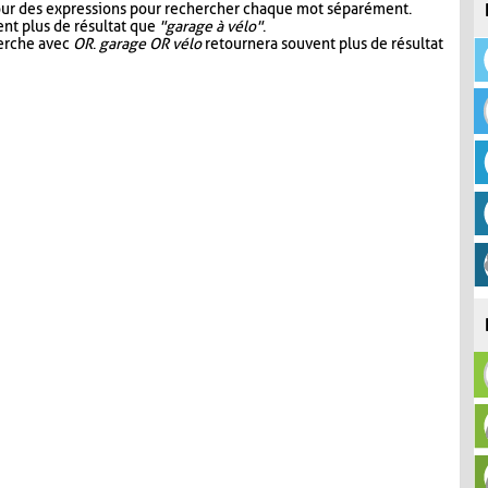
our des expressions pour rechercher chaque mot séparément.
nt plus de résultat que
"garage à vélo"
.
herche avec
OR
.
garage OR vélo
retournera souvent plus de résultat