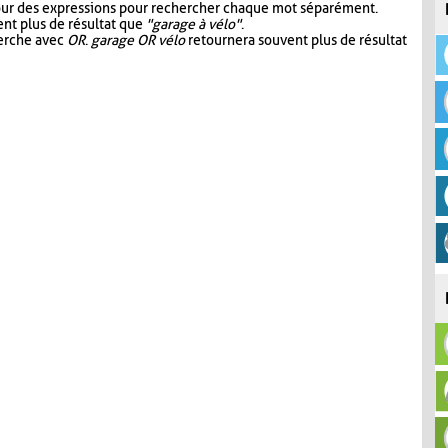
our des expressions pour rechercher chaque mot séparément.
nt plus de résultat que
"garage à vélo"
.
herche avec
OR
.
garage OR vélo
retournera souvent plus de résultat