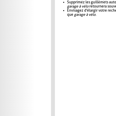
Supprimez les guillemets aut
garage à vélo
retournera souve
Envisagez d'élargir votre rec
que
garage à vélo
.