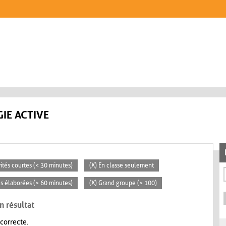
IE ACTIVE
vités courtes (< 30 minutes)
(X) En classe seulement
tés élaborées (> 60 minutes)
(X) Grand groupe (> 100)
n résultat
 correcte.