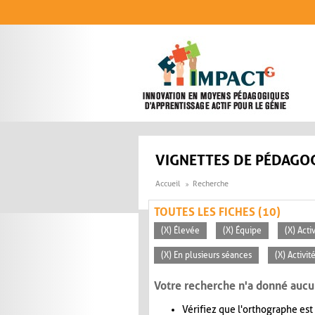
Aller au contenu principal
VIGNETTES DE PÉDAGOG
Accueil
Recherche
TOUTES LES FICHES (10)
(X) Élevée
(X) Équipe
(X) Acti
(X) En plusieurs séances
(X) Activi
Votre recherche n'a donné aucu
Vérifiez que l'orthographe est