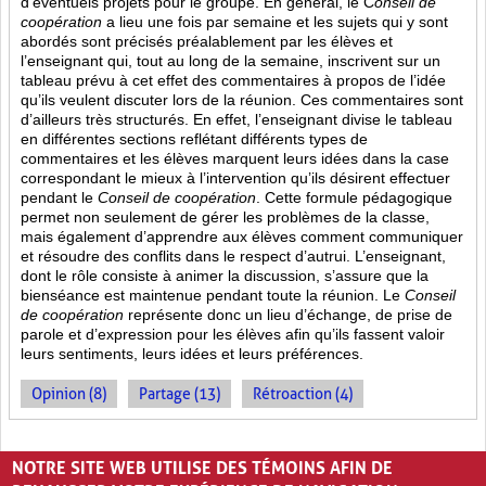
d’éventuels projets pour le groupe. En général, le C
onseil de
coopération
a lieu une fois par semaine et les sujets qui y sont
abordés sont
précisés préalablement par les élèves et
l’enseignant qui, tout au long de la semaine, inscrivent sur un
tableau prévu à cet effet des commentaires à propos de l’idée
qu’ils veulent discuter lors de la réunion. Ces commentaires sont
d’ailleurs très structurés. En effet, l’enseignant divise le tableau
en différentes sections reflétant différents types de
commentaires et les élèves marquent leurs idées dans la case
correspondant le mieux à l’intervention qu’ils désirent effectuer
pendant le
Conseil de coopération
. Cette formule pédagogique
permet non seulement de gérer les problèmes de la classe,
mais également d’apprendre aux élèves comment communiquer
et résoudre des conflits dans le respect d’autrui. L’enseignant,
dont le rôle consiste à animer la discussion, s’assure que la
bienséance est maintenue pendant toute la réunion. Le
Conseil
de coopération
représente donc un lieu d’échange, de prise de
parole et d’expression pour les élèves afin qu’ils fassent valoir
leurs sentiments, leurs idées et leurs préférences.
Opinion (8)
Partage (13)
Rétroaction (4)
PAGES
NOTRE SITE WEB UTILISE DES TÉMOINS AFIN DE
«
‹
1
2
3