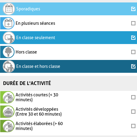
Sporadiques
En plusieurs séances
En classe seulement
Hors classe
En classe et hors classe
DURÉE DE L'ACTIVITÉ
Activités courtes (< 30
minutes)
Activités développées
(Entre 30 et 60 minutes)
Activités élaborées (> 60
minutes)