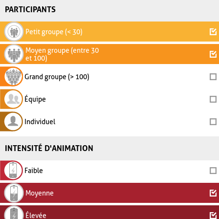
PARTICIPANTS
Petit groupe (< 30)
Moyen groupe (entre 30
et 100)
Grand groupe (> 100)
Équipe
Individuel
INTENSITÉ D'ANIMATION
Faible
Moyenne
Élevée