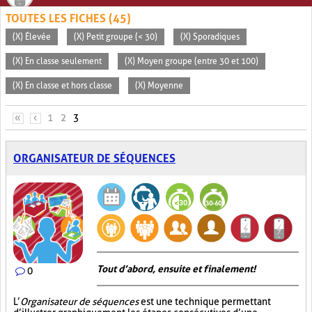
TOUTES LES FICHES (45)
(X) Élevée
(X) Petit groupe (< 30)
(X) Sporadiques
(X) En classe seulement
(X) Moyen groupe (entre 30 et 100)
(X) En classe et hors classe
(X) Moyenne
PAGES
«
‹
1
2
3
ORGANISATEUR DE SÉQUENCES
Tout d’abord, ensuite et finalement!
0
L’
Organisateur de séquences
est une technique permettant